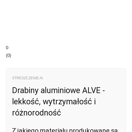
0
(
0
)
STRESZCZENIE AI
Drabiny aluminiowe ALVE -
lekkość, wytrzymałość i
różnorodność
Z jakiego materiału produkowane są