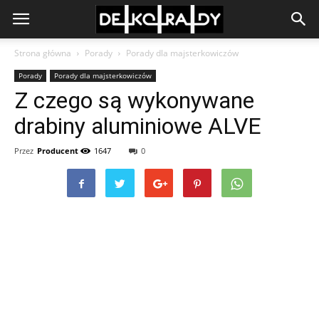
Strona główna
Porady
Porady dla majsterkowiczów
Porady
Porady dla majsterkowiczów
Z czego są wykonywane
drabiny aluminiowe ALVE
Przez
Producent
1647
0