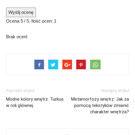
Wyślij ocenę
Ocena
5
/ 5. Ilość ocen:
1
Brak ocen!
Poprzedni artykuł
Następny artykuł
Modne kolory wnętrz. Turkus
Metamorfozy wnętrz: Jak za
w roli głównej
pomocą tekstyliów zmienić
charakter wnętrza?