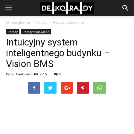
Strona główna
Porady
Porady budowlane
Porady
Porady budowlane
Intuicyjny system
inteligentnego budynku –
Vision BMS
Przez
Producent
2516
0