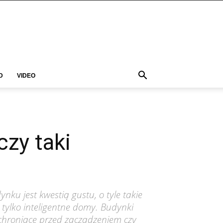
D
VIDEO
czy taki
u jest kwestią gustu, o tyle takie
 tylko inteligentne domy. Budynki
chroniące przed zaczadzeniem czy