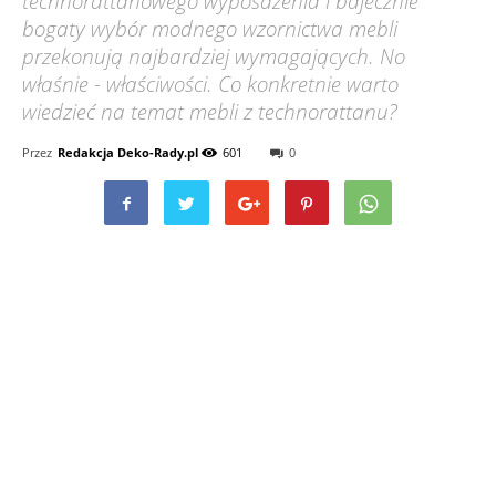
technorattanowego wyposażenia i bajecznie
bogaty wybór modnego wzornictwa mebli
przekonują najbardziej wymagających. No
właśnie - właściwości. Co konkretnie warto
wiedzieć na temat mebli z technorattanu?
Przez
Redakcja Deko-Rady.pl
601
0