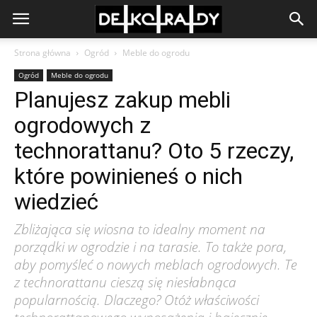
Strona główna
Ogród
Meble do ogrodu
Ogród
Meble do ogrodu
Planujesz zakup mebli
ogrodowych z
technorattanu? Oto 5 rzeczy,
które powinieneś o nich
wiedzieć
Zbliżająca się wiosna to idealny moment na
porządki w ogrodzie i na tarasie. To także pora,
aby pomyśleć o nowych meblach ogrodowych. Te
z technorattanu cieszą się niesłabnąca
popularnością. Dlaczego? Otóż właściwości