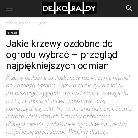
Strona główna
Ogród
Ogród
Jakie krzewy ozdobne do
ogrodu wybrać – przegląd
najpiękniejszych odmian
Krzewy ozdobne to doskonałe rozwiązanie niemal
do każdego ogrodu. Wynika to nie tylko z faktu
ich pięknego wyglądu, ale także także ze względu
na to, że mogą stanowić podstawę całej
kompozycji ogrodu. Na rynku znajduje się obecnie
bardzo wiele różnych krzewów ozdobnych,
dlatego niektórzy właściciele ogrodów nie wiedzą
na jakie się zdecydować. Właśnie dlatego