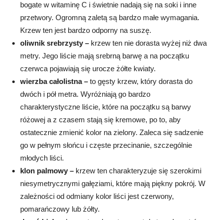
bogate w witaminę C i świetnie nadają się na soki i inne
przetwory. Ogromną zaletą są bardzo małe wymagania.
Krzew ten jest bardzo odporny na suszę.
oliwnik srebrzysty –
krzew ten nie dorasta wyżej niż dwa
metry. Jego liście mają srebrną barwę a na początku
czerwca pojawiają się urocze żółte kwiaty.
wierzba całolistna –
to gęsty krzew, który dorasta do
dwóch i pół metra. Wyróżniają go bardzo
charakterystyczne liście, które na początku są barwy
różowej a z czasem stają się kremowe, po to, aby
ostatecznie zmienić kolor na zielony. Zaleca się sadzenie
go w pełnym słońcu i częste przecinanie, szczególnie
młodych liści.
klon palmowy –
krzew ten charakteryzuje się szerokimi
niesymetrycznymi gałęziami, które mają piękny pokrój. W
zależności od odmiany kolor liści jest czerwony,
pomarańczowy lub żółty.