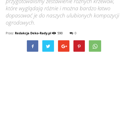
przygotowaliśmy zestawienie różnych krzewów,
które wyglądają różnie i można bardzo łatwo
dopasować je do naszych ulubionych kompozycji
ogrodowych.
Przez
Redakcja Deko-Rady.pl
590
0