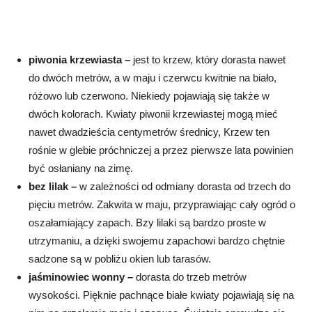
piwonia krzewiasta –
jest to krzew, który dorasta nawet
do dwóch metrów, a w maju i czerwcu kwitnie na biało,
różowo lub czerwono. Niekiedy pojawiają się także w
dwóch kolorach. Kwiaty piwonii krzewiastej mogą mieć
nawet dwadzieścia centymetrów średnicy, Krzew ten
rośnie w glebie próchniczej a przez pierwsze lata powinien
być osłaniany na zimę.
bez lilak –
w zależności od odmiany dorasta od trzech do
pięciu metrów. Zakwita w maju, przyprawiając cały ogród o
oszałamiający zapach. Bzy lilaki są bardzo proste w
utrzymaniu, a dzięki swojemu zapachowi bardzo chętnie
sadzone są w pobliżu okien lub tarasów.
jaśminowiec wonny –
dorasta do trzeb metrów
wysokości. Pięknie pachnące białe kwiaty pojawiają się na