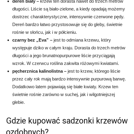
dereń biały –
krzew ten dorasta nawet do trzech metrów
długości. Liście są biało-zielone, a kiedy opadają możemy
dostrzec charakterystyczne, intensywnie czerwone pędy.
Dereń bardzo łatwo przystosowuje się do gleby, świetnie
rośnie w słońcu, jak i w półcieniu.
czarny bez „Eva” –
jest to odmiana krzewu, który
występuje dziko w całym kraju. Dorasta do trzech metrów
długości a jego brunatnopurpurowe liście przyciągają
wzrok. W czerwcu roślina zakwita różowymi kwiatami.
pęcherznica kalinolistna –
jest to krzew, którego liście
przez cały rok mają bardzo intensywnie purpurową barwę.
Dodatkowo latem pojawiają się białe kwiaty. Krzew ten
świetnie rośnie zarówno w suchej, jak i wilgotniejszej
glebie.
Gdzie kupować sadzonki krzewów
ozdobnych?