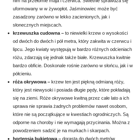
nim na przełomie maja i czerwca. Świetnie sprawdza się
uformowany w w żywopłot. Jaśminowiec może być
zasadzony zarówno w lekko zacienionych, jak i
słonecznych miejscach.
krzewuszka cudowna –
to niewielki krzew o wysokości
od dwóch do dwóch i pół metra, który zakwita w czerwcu i
lipcu. Jego kwiaty występują w bardzo różnych odcieniach
różu, zdarzają się jednak także białe. Krzewuszka kwitnie
bardzo obficie. Doskonale rośnie zarówno w słońcu, jak i w
półcieniu.
róża okrywowa –
krzew ten jest piękną odmianą róży,
który jest niewysoki i posiada długie pędy, które pokładają
się na ziemi. Róże okrywowe kwitną przez całe lato a ich
uprawa nie sprawia żadnych problemów nawet osobom,
które nie są początkujące w kwestiach ogrodniczych. Są
odporne na choroby i nie wymagają przycinania. Można z
powodzeniem sadzić je na murkach i skarpach.
hortensja bukietowa –
dorasta do dwóch metrów