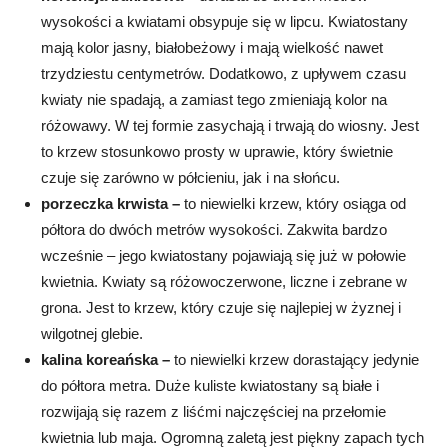
wysokości a kwiatami obsypuje się w lipcu. Kwiatostany
mają kolor jasny, białobeżowy i mają wielkość nawet
trzydziestu centymetrów. Dodatkowo, z upływem czasu
kwiaty nie spadają, a zamiast tego zmieniają kolor na
różowawy. W tej formie zasychają i trwają do wiosny. Jest
to krzew stosunkowo prosty w uprawie, który świetnie
czuje się zarówno w półcieniu, jak i na słońcu.
porzeczka krwista –
to niewielki krzew, który osiąga od
półtora do dwóch metrów wysokości. Zakwita bardzo
wcześnie – jego kwiatostany pojawiają się już w połowie
kwietnia. Kwiaty są różowoczerwone, liczne i zebrane w
grona. Jest to krzew, który czuje się najlepiej w żyznej i
wilgotnej glebie.
kalina koreańska –
to niewielki krzew dorastający jedynie
do półtora metra. Duże kuliste kwiatostany są białe i
rozwijają się razem z liśćmi najczęściej na przełomie
kwietnia lub maja. Ogromną zaletą jest piękny zapach tych