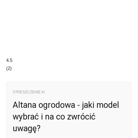
4.5
(
2
)
STRESZCZENIE AI
Altana ogrodowa - jaki model
wybrać i na co zwrócić
uwagę?