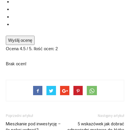
Wyślij ocenę
Ocena
4.5
/ 5. Ilość ocen:
2
Brak ocen!
Poprzedni artykuł
Następny artykuł
Mieszkanie pod inwestycję –
5 wskazówek jak dobrać
ile pokoi wybrać?
odpowiedni materac do łóżka