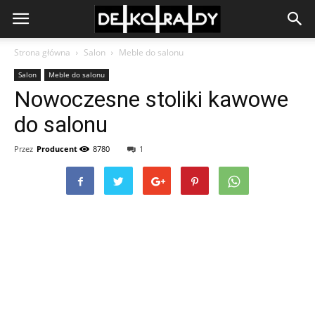
Strona główna
Salon
Meble do salonu
Salon
Meble do salonu
Nowoczesne stoliki kawowe
do salonu
Przez
Producent
8780
1