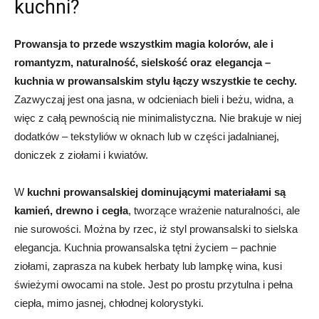
kuchni?
Prowansja to przede wszystkim magia kolorów, ale i
romantyzm, naturalność, sielskość oraz elegancja –
kuchnia w prowansalskim stylu łączy wszystkie te cechy.
Zazwyczaj jest ona jasna, w odcieniach bieli i beżu, widna, a
więc z całą pewnością nie minimalistyczna. Nie brakuje w niej
dodatków – tekstyliów w oknach lub w części jadalnianej,
doniczek z ziołami i kwiatów.
W
kuchni prowansalskiej
dominującymi materiałami są
kamień, drewno i cegła
, tworzące wrażenie naturalności, ale
nie surowości. Można by rzec, iż styl prowansalski to sielska
elegancja. Kuchnia prowansalska tętni życiem – pachnie
ziołami, zaprasza na kubek herbaty lub lampkę wina, kusi
świeżymi owocami na stole. Jest po prostu przytulna i pełna
ciepła, mimo jasnej, chłodnej kolorystyki.