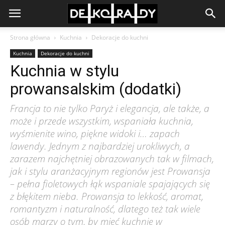
Strona główna
Kuchnia
Dekoracje do kuchni
Kuchnia
Dekoracje do kuchni
Kuchnia w stylu
prowansalskim (dodatki)
Francja to nie tylko Paryż i elegancja, ale także, a
może i przede wszystkim, wspaniała kuchnia,
wyśmienite wino, piękne widoki i… zapach
lawendy. Jednym z najbardziej urokliwych, a
zarazem najchętniej obrazowanych tak w filmach,
jak i stylu aranżacyjnym regionów jest Prowansja
– pełna fioletowych łąk wspaniale spajających się
z błękitem nieba. Prowansja to lekkość, aromat,
romantyzm i naturalność, dlatego też tak wiele
osób marzy o tym, by mieć kuchnię w