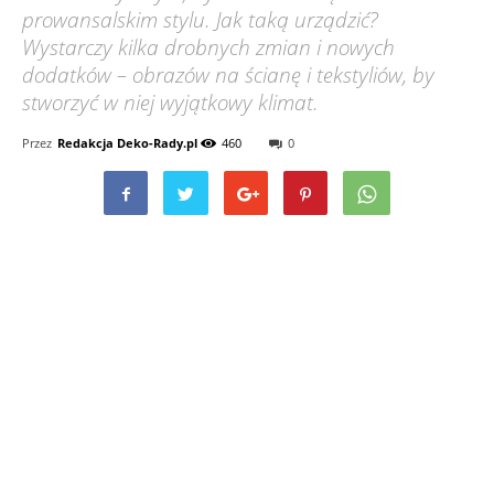
prowansalskim stylu. Jak taką urządzić?
Wystarczy kilka drobnych zmian i nowych
dodatków – obrazów na ścianę i tekstyliów, by
stworzyć w niej wyjątkowy klimat.
Przez
Redakcja Deko-Rady.pl
460
0