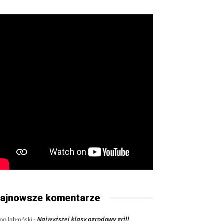
ajnowsze komentarze
Najwyższej klasy ogrodowy grill
on Jabłoński
-