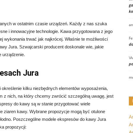
ga
ko
eranych w ostatnim czasie urządzeń. Każdy z nas szuka
an
e i innowacyjne technologie. Kawa przygotowana z jego
Fe
 wykonania trwać jak najkrócej. Właśnie te możliwości
do
wy Jura. Szwajcarski producent doskonale wie, jakie
e urządzenie.
\A
po
esach Jura
mo
 określenie kilku niezbędnych elementów wyposażenia,
m z nich, na który chcemy zwrócić szczególną uwagę, jest
presy do kawy są w stanie przygotować wiele
e ziaren kawy. Wybrane propozycje mogą być otulone
A
chłodno. Poszczególne modele ekspresów do kawy Jura
Ar
ka propozycji:
A