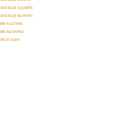
anżacja sypialni
anżacja łazienki
ałe kuchnie
ła łazienka
rób to sam