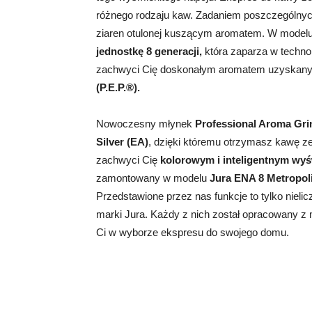
różnego rodzaju kaw. Zadaniem poszczególnych
ziaren otulonej kuszącym aromatem. W model
jednostkę 8 generacji,
która zaparza w technol
zachwyci Cię doskonałym aromatem uzyskanym
(P.E.P.®).
Nowoczesny młynek
Professional Aroma Gri
Silver (EA)
, dzięki któremu otrzymasz kawę z
zachwyci Cię
kolorowym i inteligentnym wy
zamontowany w modelu
Jura ENA 8 Metropoli
Przedstawione przez nas funkcje to tylko niel
marki Jura. Każdy z nich został opracowany z
Ci w wyborze ekspresu do swojego domu.