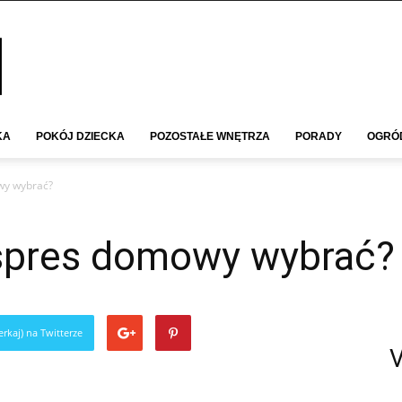
KA
POKÓJ DZIECKA
POZOSTAŁE WNĘTRZA
PORADY
OGRÓ
wy wybrać?
kspres domowy wybrać?
rkaj) na Twitterze
V