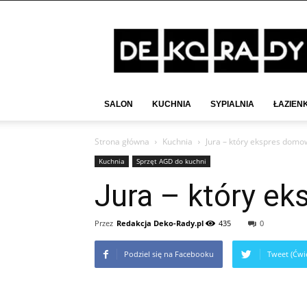
Deko-
Rady.pl
SALON
KUCHNIA
SYPIALNIA
ŁAZIEN
Strona główna
Kuchnia
Jura – który ekspres domo
Kuchnia
Sprzęt AGD do kuchni
Jura – który e
Przez
Redakcja Deko-Rady.pl
435
0
Podziel się na Facebooku
Tweet (Ćwie