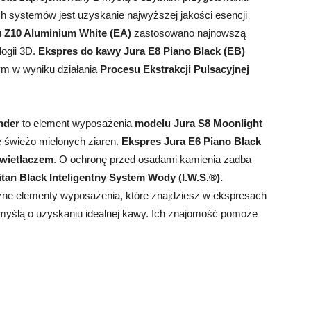
 systemów jest uzyskanie najwyższej jakości esencji
u
Z10 Aluminium White (EA)
zastosowano najnowszą
ogii 3D.
Ekspres do kawy Jura E8 Piano Black (EB)
 w wyniku działania
Procesu Ekstrakcji Pulsacyjnej
nder
to element wyposażenia
modelu Jura S8 Moonlight
e świeżo mielonych ziaren.
Ekspres Jura E6 Piano Black
świetlaczem
. O ochronę przed osadami kamienia zadba
tan Black Inteligentny System Wody (I.W.S.®).
iczne elementy wyposażenia, które znajdziesz w ekspresach
 myślą o uzyskaniu idealnej kawy. Ich znajomość pomoże