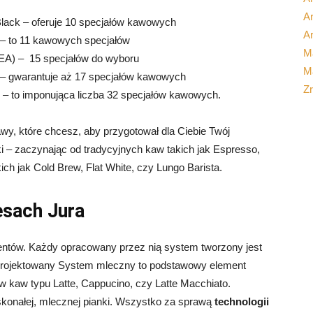
Ar
lack – oferuje 10 specjałów kawowych
Ar
 – to 11 kawowych specjałów
M
(EA) – 15 specjałów do wyboru
Ma
 – gwarantuje aż 17 specjałów kawowych
Z
– to imponująca liczba 32 specjałów kawowych.
y, które chcesz, aby przygotował dla Ciebie Twój
ki – zaczynając od tradycyjnych kaw takich jak Espresso,
ich jak Cold Brew, Flat White, czy Lungo Barista.
esach Jura
entów. Każdy opracowany przez nią system tworzony jest
aprojektowany System mleczny to podstawowy element
w kaw typu Latte, Cappucino, czy Latte Macchiato.
konałej, mlecznej pianki. Wszystko za sprawą
technologii