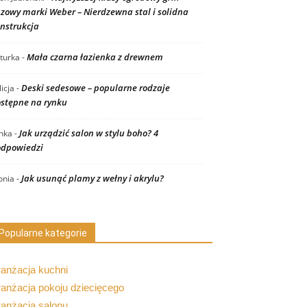
zowy marki Weber – Nierdzewna stal i solidna
nstrukcja
Mała czarna łazienka z drewnem
turka
-
Deski sedesowe – popularne rodzaje
licja
-
stępne na rynku
Jak urządzić salon w stylu boho? 4
nka
-
dpowiedzi
Jak usunąć plamy z wełny i akrylu?
nia
-
Popularne kategorie
ranżacja kuchni
anżacja pokoju dziecięcego
ranżacja salonu