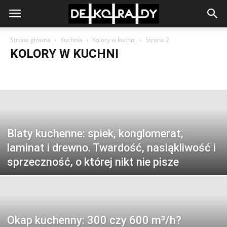
Strona główna
Kuchnia
Kolory w kuchni
Strona 2
KOLORY W KUCHNI
Aranżacja kuchni
Dekoracje do kuchni
Kolory w kuchni
Małe kuchnie
Meble do kuchni
Oświetlenie w kuchni
Podłoga w kuchni
Sprzęt AGD do kuchni
Blaty kuchenne: spiek, konglomerat,
laminat i drewno. Twardość, nasiąkliwość i
sprzeczność, o której nikt nie pisze
Okap kuchenny: 300 czy 600 m³/h?