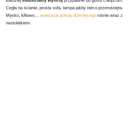
Bardziej
industrialny wystrój
przypadnie do gustu chłopcom.
Cegła na ścianie, prosta sofa, lampa jakby nieco przerośnięta.
Męsko, loftowo…
aranżacja pokoju dziecięcego
rośnie wraz z
nastolatkiem.