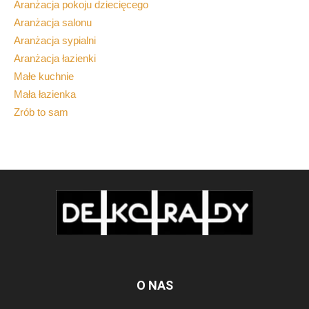
Aranżacja pokoju dziecięcego
Aranżacja salonu
Aranżacja sypialni
Aranżacja łazienki
Małe kuchnie
Mała łazienka
Zrób to sam
O NAS