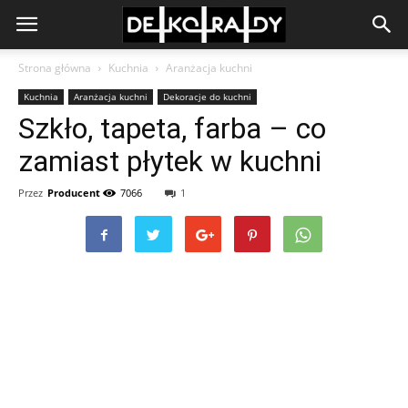
Strona główna
Kuchnia
Aranżacja kuchni
Kuchnia
Aranżacja kuchni
Dekoracje do kuchni
Szkło, tapeta, farba – co
zamiast płytek w kuchni
Przez
Producent
7066
1