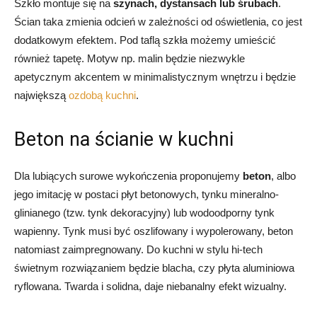
Szkło montuje się na
szynach, dystansach lub śrubach
.
Ścian taka zmienia odcień w zależności od oświetlenia, co jest
dodatkowym efektem. Pod taflą szkła możemy umieścić
również tapetę. Motyw np. malin będzie niezwykle
apetycznym akcentem w minimalistycznym wnętrzu i będzie
największą
ozdobą kuchni
.
Beton na ścianie w kuchni
Dla lubiących surowe wykończenia proponujemy
beton
, albo
jego imitację w postaci płyt betonowych, tynku mineralno-
glinianego (tzw. tynk dekoracyjny) lub wodoodporny tynk
wapienny. Tynk musi być oszlifowany i wypolerowany, beton
natomiast zaimpregnowany. Do kuchni w stylu hi-tech
świetnym rozwiązaniem będzie blacha, czy płyta aluminiowa
ryflowana. Twarda i solidna, daje niebanalny efekt wizualny.