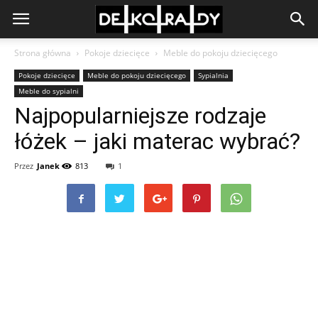
Strona główna
Pokoje dziecięce
Meble do pokoju dziecięcego
Pokoje dziecięce
Meble do pokoju dziecięcego
Sypialnia
Meble do sypialni
Najpopularniejsze rodzaje
łóżek – jaki materac wybrać?
Przez
Janek
813
1