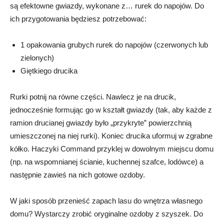
są efektowne gwiazdy, wykonane z… rurek do napojów. Do
ich przygotowania będziesz potrzebować:
1 opakowania grubych rurek do napojów (czerwonych lub
zielonych)
Giętkiego drucika
Rurki potnij na równe części. Nawlecz je na drucik,
jednocześnie formując go w kształt gwiazdy (tak, aby każde z
ramion drucianej gwiazdy było „przykryte” powierzchnią
umieszczonej na niej rurki). Koniec drucika uformuj w zgrabne
kółko. Haczyki Command przyklej w dowolnym miejscu domu
(np. na wspomnianej ścianie, kuchennej szafce, lodówce) a
następnie zawieś na nich gotowe ozdoby.
W jaki sposób przenieść zapach lasu do wnętrza własnego
domu? Wystarczy zrobić oryginalne ozdoby z szyszek. Do