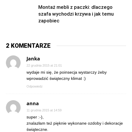
Montaż mebli z paczki: dlaczego
szafa wychodzi krzywa i jak temu
zapobiec
2 KOMENTARZE
Janka
22 grudnia 2015 at 21:01
wydaje mi się, że poinsecja wystarczy żeby
wprowadzić świąteczny klimat :)
Odpowiedz
anna
11 grudnia 2015 at 14:59
super :-),
znalazłam też pięknie wykonane ozdoby i dekoracje
świąteczne.