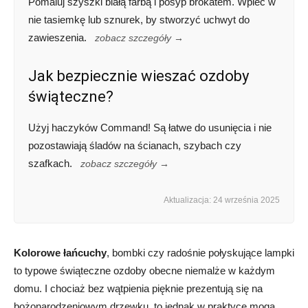
Pomaluj szyszki białą farbą i posyp brokatem. Wpleć w
nie tasiemkę lub sznurek, by stworzyć uchwyt do
zawieszenia.
zobacz szczegóły →
Jak bezpiecznie wieszać ozdoby
świąteczne?
Użyj haczyków Command! Są łatwe do usunięcia i nie
pozostawiają śladów na ścianach, szybach czy
szafkach.
zobacz szczegóły →
Aktualizacja: 24 września 2025
Kolorowe łańcuchy
, bombki czy radośnie połyskujące lampki
to typowe świąteczne ozdoby obecne niemalże w każdym
domu. I chociaż bez wątpienia pięknie prezentują się na
bożonarodzeniowym drzewku, to jednak w praktyce mogą