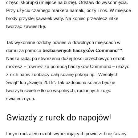
części skorupki (miejsce na buzię). Odstaw do wyschnięcia.
Przy użyciu czarnego markera namaluj oczy i nos. W miejsce
brody przyklej kawałek waty. Na koniec przewlecz nitkę
tworząc zawieszkę.
Tak wykonane ozdoby powieś w dowolnych miejscach w
domu za pomocą
bezbarwnych haczyków
Command™
.
Nasza rada: po stworzeniu dużej ilości orzechowych ozdób
możesz – również za pomocą haczyków Command – ułożyć
z nich napis zdobiący całą ścianę pokoju np. „Wesołych
Świąt” lub „Święta 2015”. Tak ozdobiona ściana będzie
tworzyła świetne tło do wspólnych, rodzinnych zdjęć
świątecznych.
Gwiazdy z rurek do napojów!
Innym rodzajem ozdób wypełniających powierzchnię ściany