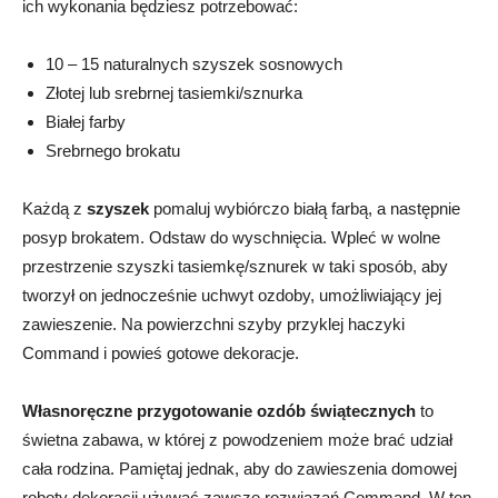
ich wykonania będziesz potrzebować:
10 – 15 naturalnych szyszek sosnowych
Złotej lub srebrnej tasiemki/sznurka
Białej farby
Srebrnego brokatu
Każdą z
szyszek
pomaluj wybiórczo białą farbą, a następnie
posyp brokatem. Odstaw do wyschnięcia. Wpleć w wolne
przestrzenie szyszki tasiemkę/sznurek w taki sposób, aby
tworzył on jednocześnie uchwyt ozdoby, umożliwiający jej
zawieszenie. Na powierzchni szyby przyklej haczyki
Command i powieś gotowe dekoracje.
Własnoręczne przygotowanie ozdób świątecznych
to
świetna zabawa, w której z powodzeniem może brać udział
cała rodzina. Pamiętaj jednak, aby do zawieszenia domowej
roboty dekoracji używać zawsze rozwiązań Command. W ten