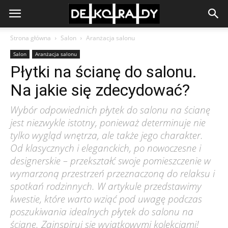
Strona główna
Salon
Aranżacja salonu
Salon
Aranżacja salonu
Płytki na ścianę do salonu.
Na jakie się zdecydować?
Wybór odpowiednich płytek do salonu na ścianę
jest niezwykle istotny, ponieważ determinuje nie
tylko wygląd wnętrza, ale także jego charakter.
Od klasycznych i eleganckich, po nowoczesne i
designerskie – przekształć swoje pomieszczenie w
wymarzoną przestrzeń przeznaczoną do relaksu i
spotkań rodzinnych. W artykule przedstawimy
kwestie, które warto wziąć pod uwagę podczas
poszukiwania idealnych płytek do salonu na
ścianę. Zainspiruj się wyjątkowymi kolekcjami!