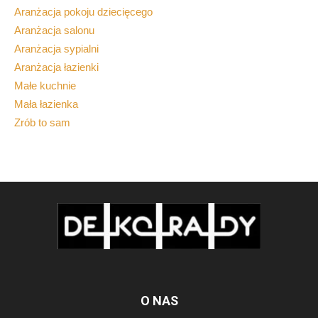
Aranżacja pokoju dziecięcego
Aranżacja salonu
Aranżacja sypialni
Aranżacja łazienki
Małe kuchnie
Mała łazienka
Zrób to sam
O NAS