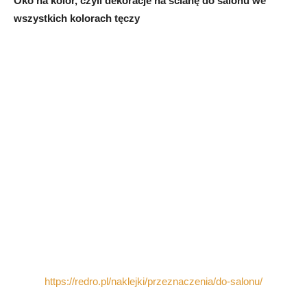
Oko na kolor, czyli dekoracje na ścianę do salonu we
wszystkich kolorach tęczy
https://redro.pl/naklejki/przeznaczenia/do-salonu/