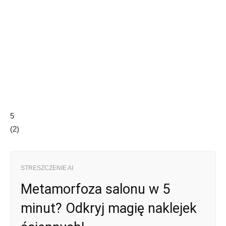
5
(
2
)
STRESZCZENIE AI
Metamorfoza salonu w 5
minut? Odkryj magię naklejek