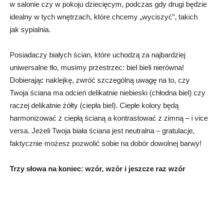
w salonie czy w pokoju dziecięcym, podczas gdy drugi będzie
idealny w tych wnętrzach, które chcemy „wyciszyć”, takich
jak sypialnia.
Posiadaczy białych ścian, które uchodzą za najbardziej
uniwersalne tło, musimy przestrzec: biel bieli nierówna!
Dobierając naklejkę, zwróć szczególną uwagę na to, czy
Twoja ściana ma odcień delikatnie niebieski (chłodna biel) czy
raczej delikatnie żółty (ciepła biel). Ciepłe kolory będą
harmonizować z ciepłą ścianą a kontrastować z zimną – i vice
versa. Jeżeli Twoja biała ściana jest neutralna – gratulacje,
faktycznie możesz pozwolić sobie na dobór dowolnej barwy!
Trzy słowa na koniec: wzór, wzór i jeszcze raz wzór