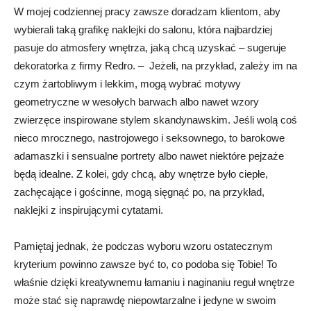
W mojej codziennej pracy zawsze doradzam klientom, aby
wybierali taką grafikę naklejki do salonu, która najbardziej
pasuje do atmosfery wnętrza, jaką chcą uzyskać – sugeruje
dekoratorka z firmy Redro. – Jeżeli, na przykład, zależy im na
czym żartobliwym i lekkim, mogą wybrać motywy
geometryczne w wesołych barwach albo nawet wzory
zwierzęce inspirowane stylem skandynawskim. Jeśli wolą coś
nieco mrocznego, nastrojowego i seksownego, to barokowe
adamaszki i sensualne portrety albo nawet niektóre pejzaże
będą idealne. Z kolei, gdy chcą, aby wnętrze było ciepłe,
zachęcające i gościnne, mogą sięgnąć po, na przykład,
naklejki z inspirującymi cytatami.
Pamiętaj jednak, że podczas wyboru wzoru ostatecznym
kryterium powinno zawsze być to, co podoba się Tobie! To
właśnie dzięki kreatywnemu łamaniu i naginaniu reguł wnętrze
może stać się naprawdę niepowtarzalne i jedyne w swoim