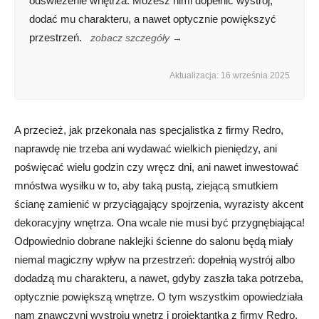
odświeżenie wnętrza. Możesz nimi dopełnić wystrój,
dodać mu charakteru, a nawet optycznie powiększyć
przestrzeń.
zobacz szczegóły →
Aktualizacja: 16 września 2025
A przecież, jak przekonała nas specjalistka z firmy Redro,
naprawdę nie trzeba ani wydawać wielkich pieniędzy, ani
poświęcać wielu godzin czy wręcz dni, ani nawet inwestować
mnóstwa wysiłku w to, aby taką pustą, ziejącą smutkiem
ścianę zamienić w przyciągający spojrzenia, wyrazisty akcent
dekoracyjny wnętrza. Ona wcale nie musi być przygnębiająca!
Odpowiednio dobrane naklejki ścienne do salonu będą miały
niemal magiczny wpływ na przestrzeń: dopełnią wystrój albo
dodadzą mu charakteru, a nawet, gdyby zaszła taka potrzeba,
optycznie powiększą wnętrze. O tym wszystkim opowiedziała
nam znawczyni wystroju wnętrz i projektantka z firmy Redro,