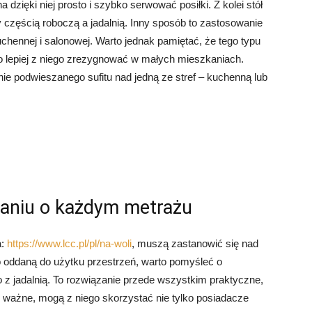
dzięki niej prosto i szybko serwować posiłki. Z kolei stół
 częścią roboczą a jadalnią. Inny sposób to zastosowanie
hennej i salonowej. Warto jednak pamiętać, że tego typu
go lepiej z niego zrezygnować w małych mieszkaniach.
e podwieszanego sufitu nad jedną ze stref – kuchenną lub
kaniu o każdym metrażu
a:
https://www.lcc.pl/pl/na-woli
, muszą zastanowić się nad
o oddaną do użytku przestrzeń, warto pomyśleć o
z jadalnią. To rozwiązanie przede wszystkim praktyczne,
Co ważne, mogą z niego skorzystać nie tylko posiadacze