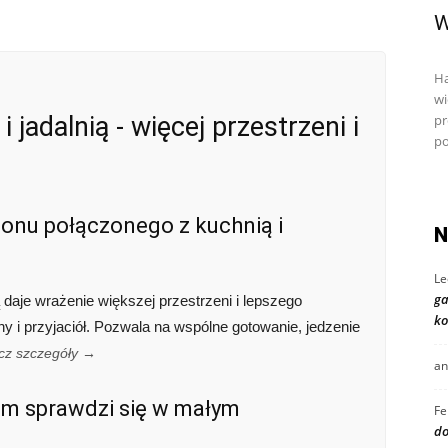
W
Ha
wi
 jadalnią - więcej przestrzeni i
pr
po
lonu połączonego z kuchnią i
N
Le
ga
 daje wrażenie większej przestrzeni i lepszego
ko
ziny i przyjaciół. Pozwala na wspólne gotowanie, jedzenie
cz szczegóły →
an
em sprawdzi się w małym
Fe
do