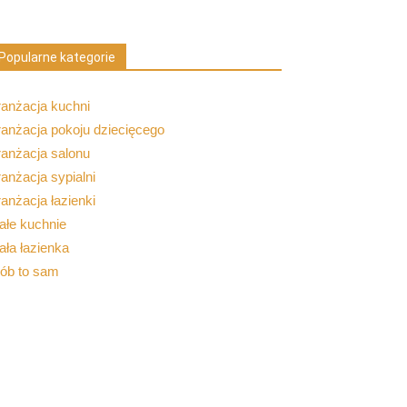
Popularne kategorie
ranżacja kuchni
anżacja pokoju dziecięcego
ranżacja salonu
anżacja sypialni
anżacja łazienki
ałe kuchnie
ła łazienka
rób to sam