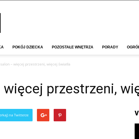
KA
POKÓJ DZIECKA
POZOSTAŁE WNĘTRZA
PORADY
OGRÓ
salon – więcej przestrzeni, więcej światła
 więcej przestrzeni, wi
V
rkaj) na Twitterze