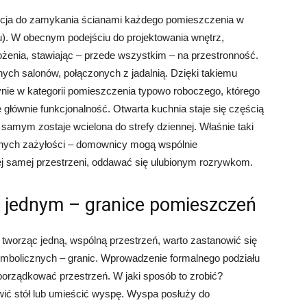
ncja do zamykania ścianami każdego pomieszczenia w
u). W obecnym podejściu do projektowania wnętrz,
ożenia, stawiając – przede wszystkim – na przestronność.
ych salonów, połączonych z jadalnią. Dzięki takiemu
dynie w kategorii pomieszczenia typowo roboczego, którego
 głównie funkcjonalność. Otwarta kuchnia staje się częścią
amym zostaje wcielona do strefy dziennej. Właśnie taki
mnych zażyłości – domownicy mogą wspólnie
tej samej przestrzeni, oddawać się ulubionym rozrywkom.
 w jednym – granice pomieszczeń
tworząc jedną, wspólną przestrzeń, warto zastanowić się
bolicznych – granic. Wprowadzenie formalnego podziału
uporządkować przestrzeń. W jaki sposób to zrobić?
tawić stół lub umieścić wyspę. Wyspa posłuży do