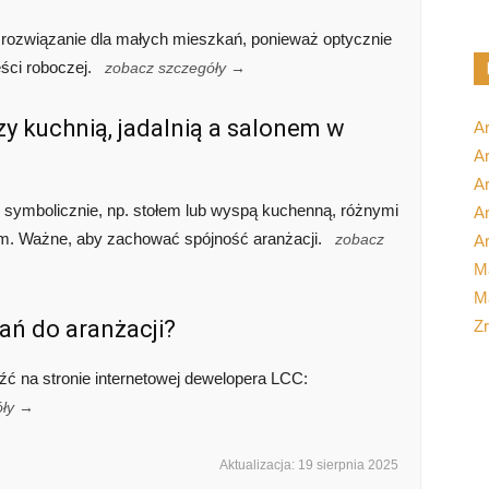
e rozwiązanie dla małych mieszkań, ponieważ optycznie
ęści roboczej.
zobacz szczegóły →
y kuchnią, jadalnią a salonem w
A
Ar
A
symbolicznie, np. stołem lub wyspą kuchenną, różnymi
Ar
em. Ważne, aby zachować spójność aranżacji.
zobacz
Ar
M
Ma
ań do aranżacji?
Z
ć na stronie internetowej dewelopera LCC:
óły →
Aktualizacja: 19 sierpnia 2025