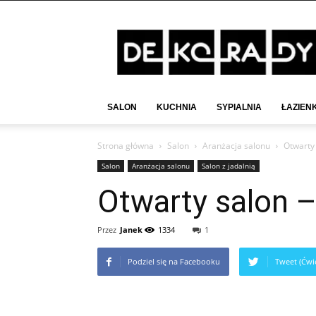
Deko-
Rady.pl
SALON
KUCHNIA
SYPIALNIA
ŁAZIEN
Strona główna
Salon
Aranżacja salonu
Otwarty 
Salon
Aranżacja salonu
Salon z jadalnią
Otwarty salon –
Przez
Janek
1334
1
Podziel się na Facebooku
Tweet (Ćwie