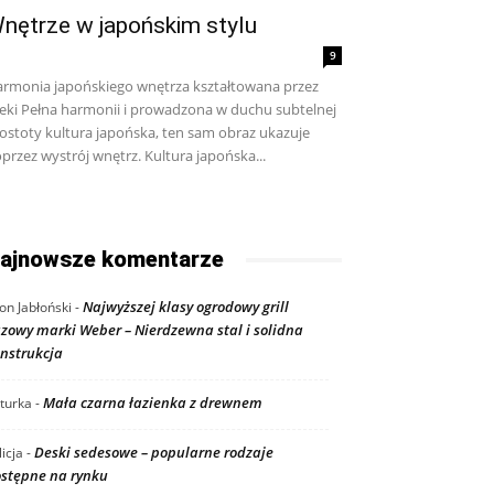
nętrze w japońskim stylu
9
rmonia japońskiego wnętrza kształtowana przez
eki Pełna harmonii i prowadzona w duchu subtelnej
ostoty kultura japońska, ten sam obraz ukazuje
przez wystrój wnętrz. Kultura japońska...
ajnowsze komentarze
Najwyższej klasy ogrodowy grill
on Jabłoński
-
zowy marki Weber – Nierdzewna stal i solidna
nstrukcja
Mała czarna łazienka z drewnem
turka
-
Deski sedesowe – popularne rodzaje
licja
-
stępne na rynku