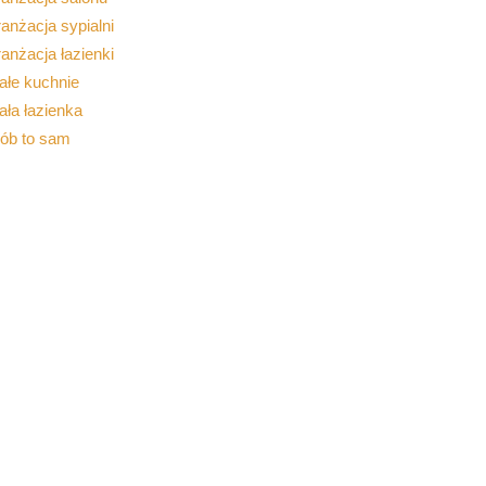
anżacja sypialni
anżacja łazienki
ałe kuchnie
ła łazienka
rób to sam