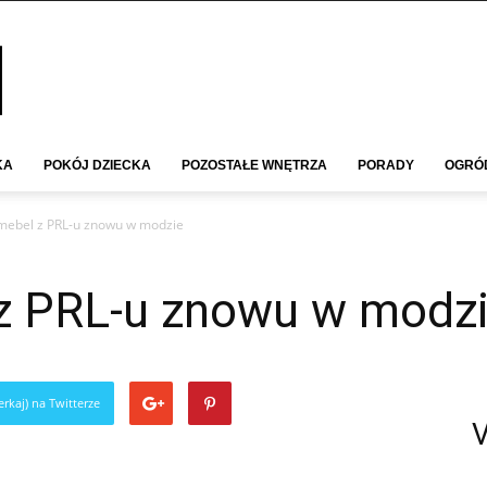
KA
POKÓJ DZIECKA
POZOSTAŁE WNĘTRZA
PORADY
OGRÓ
mebel z PRL-u znowu w modzie
z PRL-u znowu w modz
rkaj) na Twitterze
V