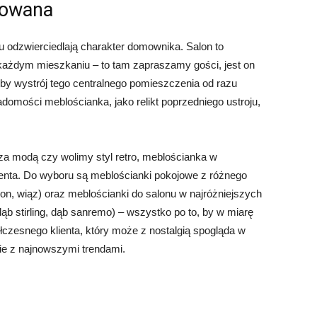
zowana
 odzwierciedlają charakter domownika. Salon to
każdym mieszkaniu – to tam zapraszamy gości, jest on
y wystrój tego centralnego pomieszczenia od razu
domości meblościanka, jako relikt poprzedniego ustroju,
a modą czy wolimy styl retro, meblościanka w
lienta. Do wyboru są meblościanki pokojowe z różnego
on, wiąz) oraz meblościanki do salonu w najróżniejszych
ąb stirling, dąb sanremo) – wszystko po to, by w miarę
łczesnego klienta, który może z nostalgią spogląda w
ie z najnowszymi trendami.