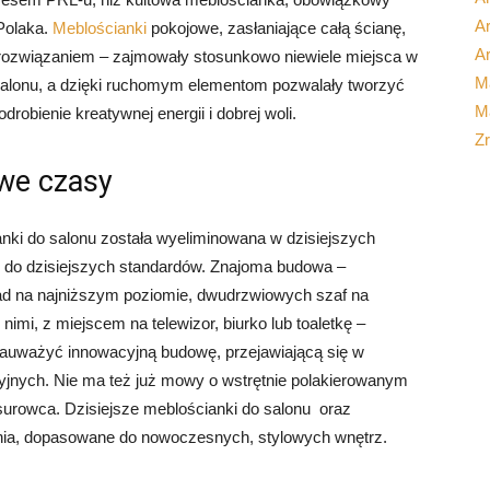
Ar
Polaka.
Meblościanki
pokojowe, zasłaniające całą ścianę,
Ar
rozwiązaniem – zajmowały stosunkowo niewiele miejsca w
M
zy salonu, a dzięki ruchomym elementom pozwalały tworzyć
Ma
obienie kreatywnej energii i dobrej woli.
Z
we czasy
nki do salonu została wyeliminowana w dzisiejszych
 do dzisiejszych standardów. Znajoma budowa –
flad na najniższym poziomie, dwudrzwiowych szaf na
imi, z miejscem na telewizor, biurko lub toaletkę –
 zauważyć innowacyjną budowę, przejawiającą się w
yjnych. Nie ma też już mowy o wstrętnie polakierowanym
surowca. Dzisiejsze meblościanki do salonu oraz
nia, dopasowane do nowoczesnych, stylowych wnętrz.