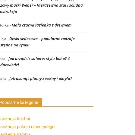
zowy marki Weber – Nierdzewna stal i solidna
nstrukcja
Mała czarna łazienka z drewnem
turka
-
Deski sedesowe – popularne rodzaje
licja
-
stępne na rynku
Jak urządzić salon w stylu boho? 4
nka
-
dpowiedzi
Jak usunąć plamy z wełny i akrylu?
nia
-
Popularne kategorie
ranżacja kuchni
anżacja pokoju dziecięcego
ranżacja salonu