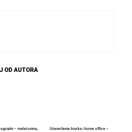
J OD AUTORA
sypialni – melatonina,
Oświetlenie biurka i home office –