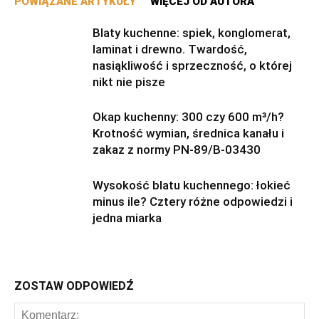
POWIĄZANE ARTYKUŁY
WIĘCEJ OD AUTORA
Blaty kuchenne: spiek, konglomerat,
laminat i drewno. Twardość,
nasiąkliwość i sprzeczność, o której
nikt nie pisze
Okap kuchenny: 300 czy 600 m³/h?
Krotność wymian, średnica kanału i
zakaz z normy PN-89/B-03430
Wysokość blatu kuchennego: łokieć
minus ile? Cztery różne odpowiedzi i
jedna miarka
ZOSTAW ODPOWIEDŹ