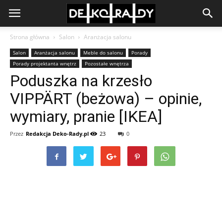
Strona główna
Salon
Aranżacja salonu
Salon
Aranżacja salonu
Meble do salonu
Porady
Porady projektanta wnętrz
Pozostałe wnętrza
Poduszka na krzesło
VIPPÄRT (beżowa) – opinie,
wymiary, pranie [IKEA]
Przez
Redakcja Deko-Rady.pl
23
0