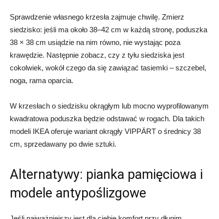
Sprawdzenie własnego krzesła zajmuje chwilę. Zmierz
siedzisko: jeśli ma około 38–42 cm w każdą stronę, poduszka
38 × 38 cm usiądzie na nim równo, nie wystając poza
krawędzie. Następnie zobacz, czy z tyłu siedziska jest
cokolwiek, wokół czego da się zawiązać tasiemki – szczebel,
noga, rama oparcia.
W krzesłach o siedzisku okrągłym lub mocno wyprofilowanym
kwadratowa poduszka będzie odstawać w rogach. Dla takich
modeli IKEA oferuje wariant okrągły VIPPÄRT o średnicy 38
cm, sprzedawany po dwie sztuki.
Alternatywy: pianka pamięciowa i
modele antypoślizgowe
Jeśli najważniejszy jest dla ciebie komfort przy długim