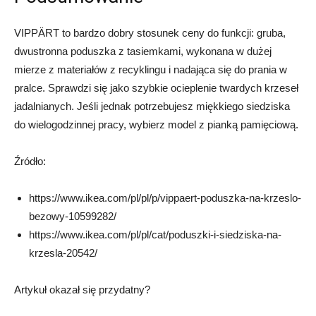
VIPPÄRT to bardzo dobry stosunek ceny do funkcji: gruba,
dwustronna poduszka z tasiemkami, wykonana w dużej
mierze z materiałów z recyklingu i nadająca się do prania w
pralce. Sprawdzi się jako szybkie ocieplenie twardych krzeseł
jadalnianych. Jeśli jednak potrzebujesz miękkiego siedziska
do wielogodzinnej pracy, wybierz model z pianką pamięciową.
Źródło:
https://
www.ikea.com/pl/pl/p/vippaert-poduszka-na-krzeslo-
bezowy-10599282/
https://
www.ikea.com/pl/pl/cat/poduszki-i-siedziska-na-
krzesla-20542/
Artykuł okazał się przydatny?