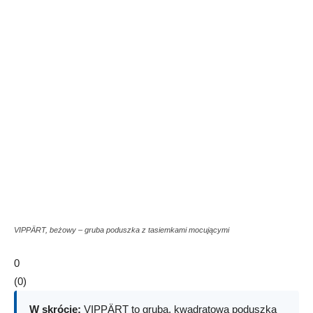
VIPPÄRT, beżowy – gruba poduszka z tasiemkami mocującymi
0
(
0
)
W skrócie:
VIPPÄRT to gruba, kwadratowa poduszka