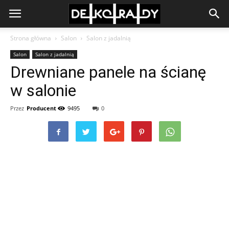
Strona główna
Salon
Salon z jadalnią
Salon
Salon z jadalnią
Drewniane panele na ścianę
w salonie
Przez
Producent
9495
0