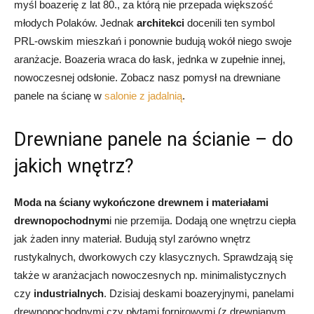
myśl boazerię z lat 80., za którą nie przepada większość
młodych Polaków. Jednak
architekci
docenili ten symbol
PRL-owskim mieszkań i ponownie budują wokół niego swoje
aranżacje. Boazeria wraca do łask, jednka w zupełnie innej,
nowoczesnej odsłonie. Zobacz nasz pomysł na drewniane
panele na ścianę w
salonie z jadalnią
.
Drewniane panele na ścianie – do
jakich wnętrz?
Moda na ściany wykończone drewnem i materiałami
drewnopochodnym
i nie przemija. Dodają one wnętrzu ciepła
jak żaden inny materiał. Budują styl zarówno wnętrz
rustykalnych, dworkowych czy klasycznych. Sprawdzają się
także w aranżacjach nowoczesnych np. minimalistycznych
czy
industrialnych
. Dzisiaj deskami boazeryjnymi, panelami
drewnopochodnymi czy płytami fornirowymi (z drewnianym