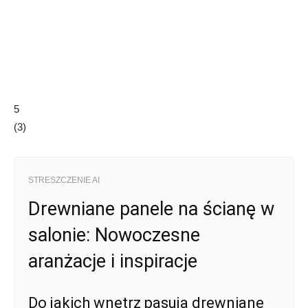
5
(
3
)
STRESZCZENIE AI
Drewniane panele na ścianę w
salonie: Nowoczesne
aranżacje i inspiracje
Do jakich wnętrz pasują drewniane