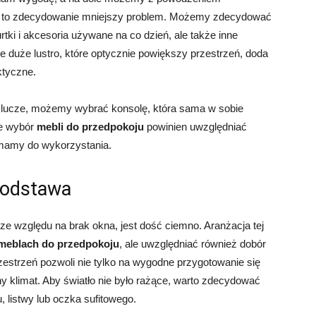
j
to zdecydowanie mniejszy problem. Możemy zdecydować
rtki i akcesoria używane na co dzień, ale także inne
 duże lustro, które optycznie powiększy przestrzeń, doda
ktyczne.
klucze, możemy wybrać konsolę, która sama w sobie
że wybór
mebli do przedpokoju
powinien uwzględniać
 mamy do wykorzystania.
podstawa
ze względu na brak okna, jest dość ciemno. Aranżacja tej
meblach do przedpokoju
, ale uwzględniać również dobór
zestrzeń pozwoli nie tylko na wygodne przygotowanie się
y klimat. Aby światło nie było rażące, warto zdecydować
u, listwy lub oczka sufitowego.