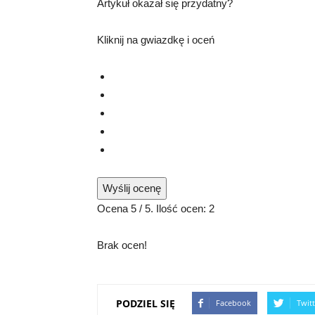
Artykuł okazał się przydatny?
Kliknij na gwiazdkę i oceń
Wyślij ocenę
Ocena
5
/ 5. Ilość ocen:
2
Brak ocen!
PODZIEL SIĘ
Facebook
Twitt