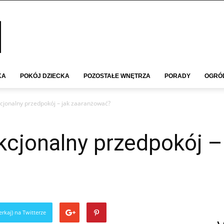
KA
POKÓJ DZIECKA
POZOSTAŁE WNĘTRZA
PORADY
OGRÓ
kcjonalny przedpokój – jak zaaranżować?
kcjonalny przedpokój –
rkaj) na Twitterze