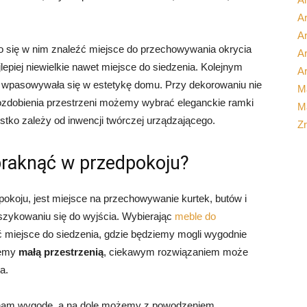
Ar
A
 się w nim znaleźć miejsce do przechowywania okrycia
Ar
lepiej niewielkie nawet miejsce do siedzenia. Kolejnym
Ar
by wpasowywała się w estetykę domu. Przy dekorowaniu nie
M
ozdobienia przestrzeni możemy wybrać eleganckie ramki
Ma
stko zależy od inwencji twórczej urządzającego.
Z
braknąć w przedpokoju?
koju, jest miejsce na przechowywanie kurtek, butów i
 szykowaniu się do wyjścia. Wybierając
meble do
miejsce do siedzenia, gdzie będziemy mogli wygodnie
jemy
małą przestrzenią
, ciekawym rozwiązaniem może
a.
i nam wygodę, a na dole możemy z powodzeniem