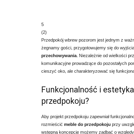
5
(
2
)
Przedpokój wbrew pozorom jest jednym z ważni
żegnamy gości, przygotowujemy się do wyjścia
przechowywania
. Niezależnie od wielkości prz
komunikacyjne prowadzące do pozostałych pomi
cieszyć oko, ale charakteryzować się funkcjon
Funkcjonalność i estetyka,
przedpokoju?
Aby projekt przedpokoju zapewniał funkcjonalno
rozmieścić
meble do przedpokoju
przy uwzgl
wstępną koncepcję możemy zadbać o względy wiz