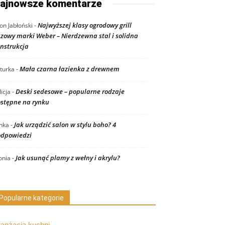
ajnowsze komentarze
Najwyższej klasy ogrodowy grill
on Jabłoński
-
zowy marki Weber – Nierdzewna stal i solidna
nstrukcja
Mała czarna łazienka z drewnem
turka
-
Deski sedesowe – popularne rodzaje
licja
-
stępne na rynku
Jak urządzić salon w stylu boho? 4
nka
-
dpowiedzi
Jak usunąć plamy z wełny i akrylu?
nia
-
Popularne kategorie
ranżacja kuchni