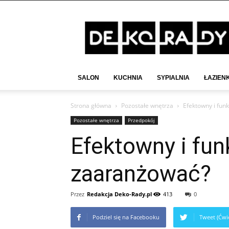
Deko-
Rady.pl
SALON
KUCHNIA
SYPIALNIA
ŁAZIEN
Strona główna
Pozostałe wnętrza
Efektowny i fun
Pozostałe wnętrza
Przedpokój
Efektowny i fun
zaaranżować?
Przez
Redakcja Deko-Rady.pl
413
0
Podziel się na Facebooku
Tweet (Ćwie