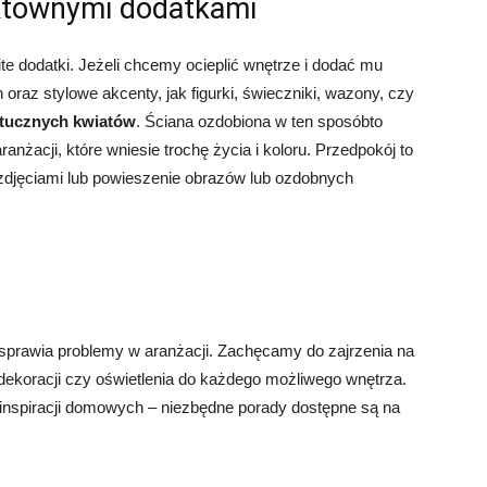
ektownymi dodatkami
e dodatki. Jeżeli chcemy ocieplić wnętrze i dodać mu
az stylowe akcenty, jak figurki, świeczniki, wazony, czy
tucznych kwiatów
. Ściana ozdobiona w ten sposóbto
nżacji, które wniesie trochę życia i koloru. Przedpokój to
e zdjęciami lub powieszenie obrazów lub ozdobnych
 sprawia problemy w aranżacji. Zachęcamy do zajrzenia na
dekoracji czy oświetlenia do każdego możliwego wnętrza.
 inspiracji domowych – niezbędne porady dostępne są na