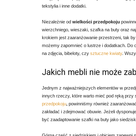
tekstylia i inne dodatki.
Niezależnie od
wielkości przedpokoju
powinno
wierzchniego, wieszaki, szafka na buty oraz naj
krokiem jest zaaranżowanie przestrzeni, tak 
możemy zapomnieć o lustrze i dodatkach. Do 
na zdjęcia, bibeloty, czy
sztuczne kwiaty
. Wszy
Jakich mebli nie może za
Jednym z najważniejszych elementów w przedpo
innych rzeczy, które warto mieć pod ręką przy
przedpokoju
,
powinniśmy również zaaranżować 
zakładać i zdejmować obuwie. Jeżeli dysponu
być zaadaptowanie szafki na buty jako siedzisk
Górna część z siedziskiem i obiciem zapewn