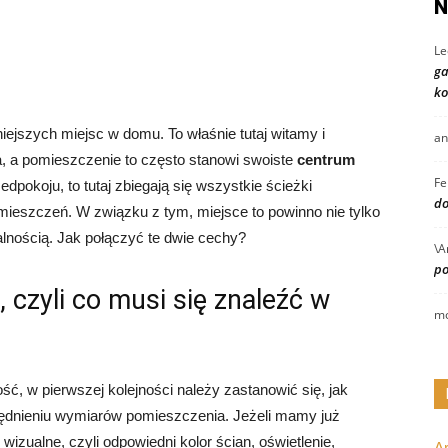
N
Le
ga
ko
ejszych miejsc w domu. To właśnie tutaj witamy i
an
, a pomieszczenie to często stanowi swoiste
centrum
Fe
edpokoju, to tutaj zbiegają się wszystkie ścieżki
do
eszczeń. W związku z tym, miejsce to powinno nie tylko
alnością. Jak połączyć te dwie cechy?
\A
po
 czyli co musi się znaleźć w
mo
ść, w pierwszej kolejności należy zastanowić się, jak
ędnieniu wymiarów pomieszczenia. Jeżeli mamy już
ualne, czyli odpowiedni kolor ścian, oświetlenie,
A