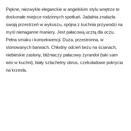
Piękne, niezwykle eleganckie w angielskim stylu wnętrze to
doskonałe miejsce rodzinnych spotkań. Jadalnia znalazła
swoją przestrzeń w wykuszu, spójna z kuchnia przywodzi na
myśl nienaganne maniery. Jest pałacową ucztą dla oczu.
Pełna smaku i konsekwencji. Duża, przestronna, w
stonowanych barwach. Chłodny odcień beżu na ścianach,
niebieskie zasłony, bliźniaczy pałacowy żyrandol (taki sam
wisi w kuchni), biały szlachetny obrus, czekoladowe pokrycia
na krzesła.