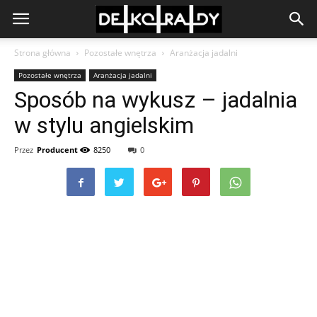
Strona główna
Pozostałe wnętrza
Aranżacja jadalni
Pozostałe wnętrza
Aranżacja jadalni
Sposób na wykusz – jadalnia
w stylu angielskim
Przez
Producent
8250
0