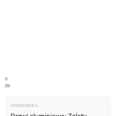
0
(
0
)
STRESZCZENIE AI