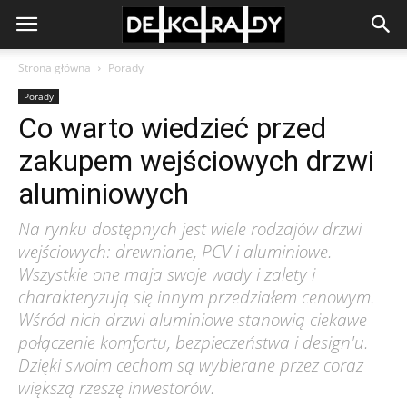
Strona główna
Porady
Porady
Co warto wiedzieć przed
zakupem wejściowych drzwi
aluminiowych
Na rynku dostępnych jest wiele rodzajów drzwi
wejściowych: drewniane, PCV i aluminiowe.
Wszystkie one maja swoje wady i zalety i
charakteryzują się innym przedziałem cenowym.
Wśród nich drzwi aluminiowe stanowią ciekawe
połączenie komfortu, bezpieczeństwa i design'u.
Dzięki swoim cechom są wybierane przez coraz
większą rzeszę inwestorów.