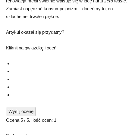
renowacja mebli świetnie wpisuje się w ideę nurtu
zero waste.
Zamiast napędzać konsumpcjonizm – doceńmy to, co
szlachetne, trwałe i piękne.
Artykuł okazał się przydatny?
Kliknij na gwiazdkę i oceń
Wyślij ocenę
Ocena
5
/ 5. Ilość ocen:
1