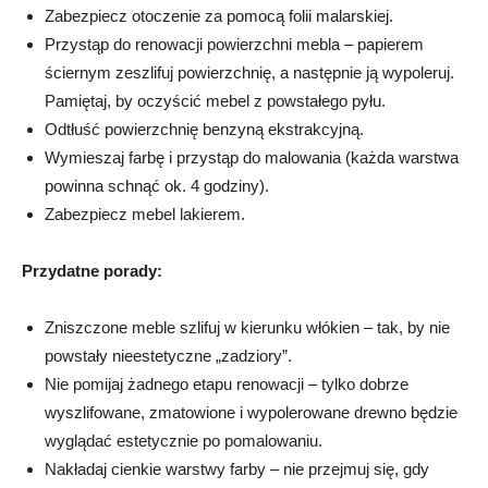
Zabezpiecz otoczenie za pomocą folii malarskiej.
Przystąp do renowacji powierzchni mebla – papierem
ściernym zeszlifuj powierzchnię, a następnie ją wypoleruj.
Pamiętaj, by oczyścić mebel z powstałego pyłu.
Odtłuść powierzchnię benzyną ekstrakcyjną.
Wymieszaj farbę i przystąp do malowania (każda warstwa
powinna schnąć ok. 4 godziny).
Zabezpiecz mebel lakierem.
Przydatne porady:
Zniszczone meble szlifuj w kierunku włókien – tak, by nie
powstały nieestetyczne „zadziory”.
Nie pomijaj żadnego etapu renowacji – tylko dobrze
wyszlifowane, zmatowione i wypolerowane drewno będzie
wyglądać estetycznie po pomalowaniu.
Nakładaj cienkie warstwy farby – nie przejmuj się, gdy