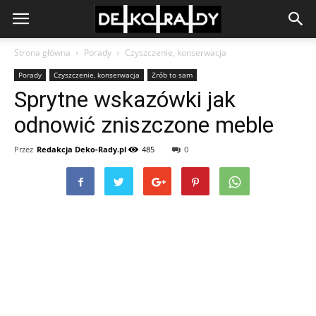
Strona główna
Porady
Czyszczenie, konserwacja
Porady
Czyszczenie, konserwacja
Zrób to sam
Sprytne wskazówki jak
odnowić zniszczone meble
Przez
Redakcja Deko-Rady.pl
485
0