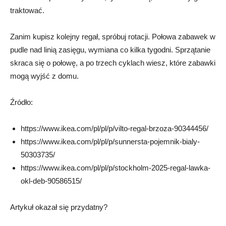
traktować.
Zanim kupisz kolejny regał, spróbuj rotacji. Połowa zabawek w
pudle nad linią zasięgu, wymiana co kilka tygodni. Sprzątanie
skraca się o połowę, a po trzech cyklach wiesz, które zabawki
mogą wyjść z domu.
Źródło:
https://
www.ikea.com/pl/pl/p/vilto-regal-brzoza-90344456/
https://
www.ikea.com/pl/pl/p/sunnersta-pojemnik-bialy-
50303735/
https://
www.ikea.com/pl/pl/p/stockholm-2025-regal-lawka-
okl-deb-90586515/
Artykuł okazał się przydatny?