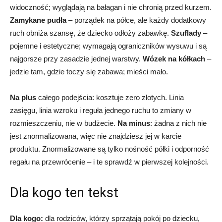
widoczność; wyglądają na bałagan i nie chronią przed kurzem.
Zamykane pudła
– porządek na półce, ale każdy dodatkowy
ruch obniża szansę, że dziecko odłoży zabawkę.
Szuflady
–
pojemne i estetyczne; wymagają ograniczników wysuwu i są
najgorsze przy zasadzie jednej warstwy.
Wózek na kółkach
–
jedzie tam, gdzie toczy się zabawa; mieści mało.
Na plus
całego podejścia: kosztuje zero złotych. Linia
zasięgu, linia wzroku i reguła jednego ruchu to zmiany w
rozmieszczeniu, nie w budżecie.
Na minus
: żadna z nich nie
jest znormalizowana, więc nie znajdziesz jej w karcie
produktu. Znormalizowane są tylko nośność półki i odporność
regału na przewrócenie – i te sprawdź w pierwszej kolejności.
Dla kogo ten tekst
Dla kogo:
dla rodziców, którzy sprzątają pokój po dziecku,