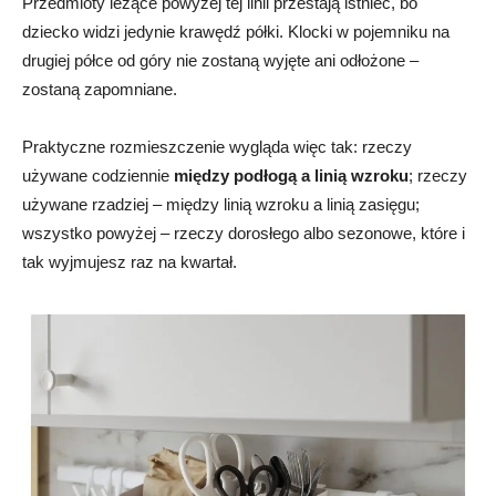
Przedmioty leżące powyżej tej linii przestają istnieć, bo
dziecko widzi jedynie krawędź półki. Klocki w pojemniku na
drugiej półce od góry nie zostaną wyjęte ani odłożone –
zostaną zapomniane.
Praktyczne rozmieszczenie wygląda więc tak: rzeczy
używane codziennie
między podłogą a linią wzroku
; rzeczy
używane rzadziej – między linią wzroku a linią zasięgu;
wszystko powyżej – rzeczy dorosłego albo sezonowe, które i
tak wyjmujesz raz na kwartał.