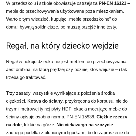
W przedszkolu i szkole obowiązuje ostrzejsza
PN-EN 16121
–
meble do przechowywania użytkowane poza mieszkaniem.
Warto o tym wiedzieć, kupując „meble przedszkolne” do
domu: bywają solidniejsze, bo muszą przejść inne testy.
Regał, na który dziecko wejdzie
Regał w pokoju dziecka nie jest meblem do przechowywania.
Jest drabiną, na którą prędzej czy później ktoś wejdzie – i tak
trzeba go traktować.
Trzy zasady, wszystkie wynikające z położenia środka
ciężkości.
Kotwa do ściany
, przykręcona do korpusu, nie do
trzymilimetrowej tylnej płyty HDF; okucia mocujące meble do
ściany opisuje osobna norma, PN-EN 15939.
Ciężkie rzeczy
na dole
, lekkie na górze.
Nic ciekawego na szczycie
–
żadnego pudełka z ulubionymi figurkami, bo to zaproszenie do