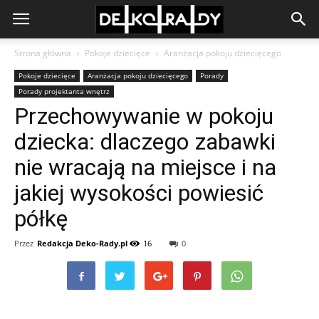
Strona główna
Pokoje dziecięce
Aranżacja pokoju dziecięcego
Pokoje dziecięce
Aranżacja pokoju dziecięcego
Porady
Porady projektanta wnętrz
Przechowywanie w pokoju
dziecka: dlaczego zabawki
nie wracają na miejsce i na
jakiej wysokości powiesić
półkę
Przez
Redakcja Deko-Rady.pl
16
0