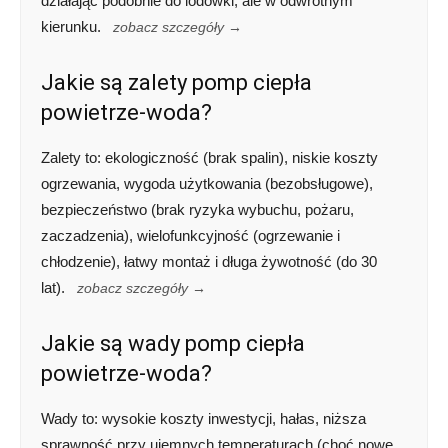
działając podobnie do lodówki, ale w odwrotnym
kierunku.
zobacz szczegóły →
Jakie są zalety pomp ciepła
powietrze-woda?
Zalety to: ekologiczność (brak spalin), niskie koszty
ogrzewania, wygoda użytkowania (bezobsługowe),
bezpieczeństwo (brak ryzyka wybuchu, pożaru,
zaczadzenia), wielofunkcyjność (ogrzewanie i
chłodzenie), łatwy montaż i długa żywotność (do 30
lat).
zobacz szczegóły →
Jakie są wady pomp ciepła
powietrze-woda?
Wady to: wysokie koszty inwestycji, hałas, niższa
sprawność przy ujemnych temperaturach (choć nowe