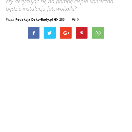
czy decydując się na pompę ciepła konieczna
będzie instalacja fotowoltaiki?
Przez
Redakcja Deko-Rady.pl
286
0