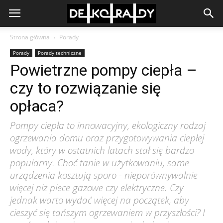
Strona główna
Porady
Porady
Porady techniczne
Powietrzne pompy ciepła –
czy to rozwiązanie się
opłaca?
Pompy ciepła to innowacyjny, ekologiczny rodzaj
ogrzewania domu oraz przygotowywania ciepłej
wody, który w ostatnich latach stał się bardzo
popularny. Choć tanie w użytkowaniu, same
urządzenia kosztują sporo - nieporównywalnie
więcej niż piece gazowe czy elektryczne. Czy
jednak warto wydać więcej na początek, aby
cieszyć się tańszym ogrzewaniem w przyszłości? I