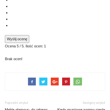
Wyślij ocenę
Ocena
5
/ 5. Ilość ocen:
1
Brak ocen!
Poprzedni artykuł
Następny artykuł
Meble glamour- do jakiego
Kiedy gruntowe pompy ciepła