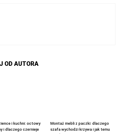
J OD AUTORA
zience i kuchni: octowy
Montaż mebli z paczki: dlaczego
y i dlaczego czernieje
szafa wychodzi krzywa i jak temu