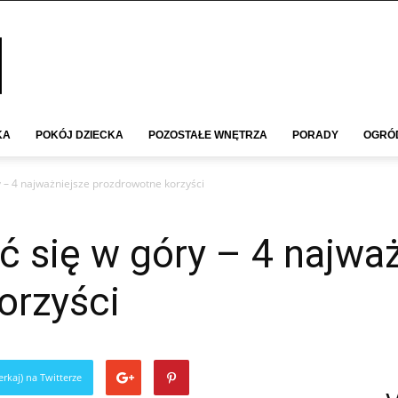
KA
POKÓJ DZIECKA
POZOSTAŁE WNĘTRZA
PORADY
OGRÓ
 – 4 najważniejsze prozdrowotne korzyści
 się w góry – 4 najważ
orzyści
rkaj) na Twitterze