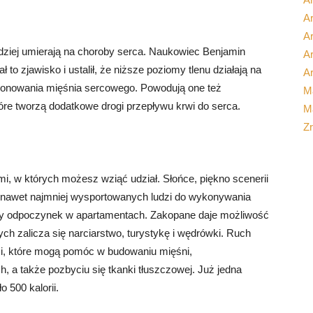
Ar
A
ziej umierają na choroby serca. Naukowiec Benjamin
Ar
ł to zjawisko i ustalił, że niższe poziomy tlenu działają na
Ar
jonowania mięśnia sercowego. Powodują one też
M
e tworzą dodatkowe drogi przepływu krwi do serca.
Ma
Z
mi, w których możesz wziąć udział. Słońce, piękno scenerii
ują nawet najmniej wysportowanych ludzi do wykonywania
szy odpoczynek w apartamentach. Zakopane daje możliwość
ych zalicza się narciarstwo, turystykę i wędrówki. Ruch
ci, które mogą pomóc w budowaniu mięśni,
 a także pozbyciu się tkanki tłuszczowej. Już jedna
 500 kalorii.