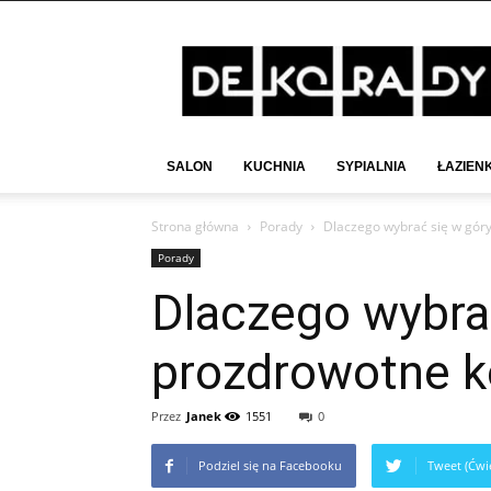
Deko-
Rady.pl
SALON
KUCHNIA
SYPIALNIA
ŁAZIEN
Strona główna
Porady
Dlaczego wybrać się w góry
Porady
Dlaczego wybrać
prozdrowotne k
Przez
Janek
1551
0
Podziel się na Facebooku
Tweet (Ćwie