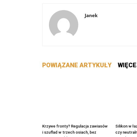
Janek
POWIĄZANE ARTYKUŁY
WIĘCE
Krzywe fronty? Regulacja zawiasów
Silikon w ła
i szuflad w trzech osiach, bez
czy neutraln