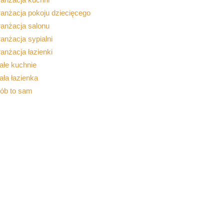
anżacja pokoju dziecięcego
ranżacja salonu
anżacja sypialni
anżacja łazienki
ałe kuchnie
ła łazienka
rób to sam