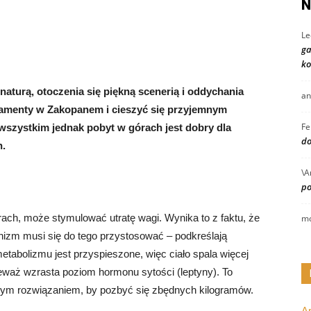
N
Le
ga
ko
aturą, otoczenia się piękną scenerią i oddychania
an
amenty w Zakopanem i cieszyć się przyjemnym
Fe
wszystkim jednak pobyt w górach jest dobry dla
do
h.
\A
po
ach, może stymulować utratę wagi. Wynika to z faktu, że
mo
anizm musi się do tego przystosować – podkreślają
etabolizmu jest przyspieszone, więc ciało spala więcej
nieważ wzrasta poziom hormonu sytości (leptyny). To
nym rozwiązaniem, by pozbyć się zbędnych kilogramów.
A