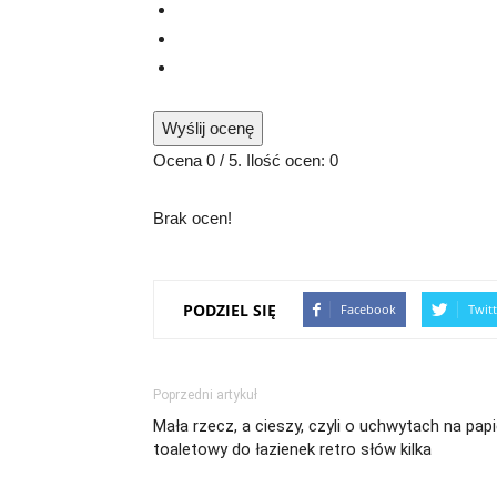
Wyślij ocenę
Ocena
0
/ 5. Ilość ocen:
0
Brak ocen!
PODZIEL SIĘ
Facebook
Twitt
Poprzedni artykuł
Mała rzecz, a cieszy, czyli o uchwytach na papi
toaletowy do łazienek retro słów kilka