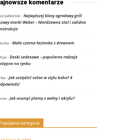
ajnowsze komentarze
Najwyższej klasy ogrodowy grill
on Jabłoński
-
zowy marki Weber – Nierdzewna stal i solidna
nstrukcja
Mała czarna łazienka z drewnem
turka
-
Deski sedesowe – popularne rodzaje
licja
-
stępne na rynku
Jak urządzić salon w stylu boho? 4
nka
-
dpowiedzi
Jak usunąć plamy z wełny i akrylu?
nia
-
Popularne kategorie
ranżacja kuchni