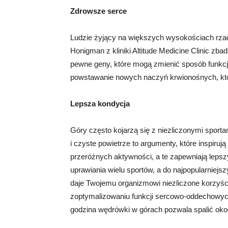
Zdrowsze serce
Ludzie żyjący na większych wysokościach rzad
Honigman z kliniki Altitude Medicine Clinic zbada
pewne geny, które mogą zmienić sposób funkc
powstawanie nowych naczyń krwionośnych, któr
Lepsza kondycja
Góry często kojarzą się z niezliczonymi sporta
i czyste powietrze to argumenty, które inspir
przeróżnych aktywności, a te zapewniają lep
uprawiania wielu sportów, a do najpopularniejsz
daje Twojemu organizmowi niezliczone korzyś
zoptymalizowaniu funkcji sercowo-oddechowych,
godzina wędrówki w górach pozwala spalić około