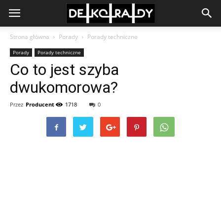
Strona główna
Porady
Porady techniczne
Porady
Porady techniczne
Co to jest szyba
dwukomorowa?
Przez
Producent
1718
0