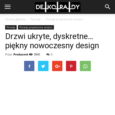
Strona główna
Porady
Porady projektanta wnętrz
Porady
Porady projektanta wnętrz
Drzwi ukryte, dyskretne…
piękny nowoczesny design
Przez
Producent
5845
0