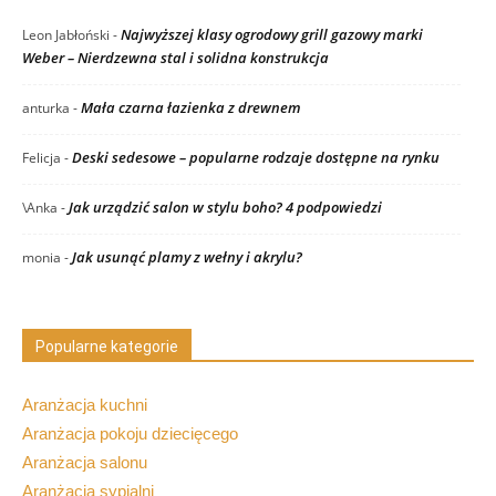
Najwyższej klasy ogrodowy grill gazowy marki
Leon Jabłoński
-
Weber – Nierdzewna stal i solidna konstrukcja
Mała czarna łazienka z drewnem
anturka
-
Deski sedesowe – popularne rodzaje dostępne na rynku
Felicja
-
Jak urządzić salon w stylu boho? 4 podpowiedzi
\Anka
-
Jak usunąć plamy z wełny i akrylu?
monia
-
Popularne kategorie
Aranżacja kuchni
Aranżacja pokoju dziecięcego
Aranżacja salonu
Aranżacja sypialni