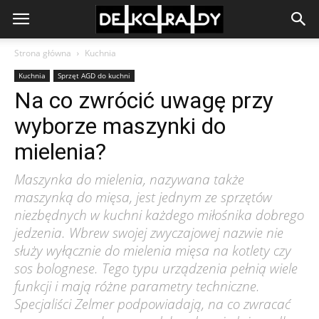
Strona główna
Kuchnia
Kuchnia
Sprzęt AGD do kuchni
Na co zwrócić uwagę przy
wyborze maszynki do
mielenia?
Maszynka do mielenia, nazywana także
maszynką do mięsa, jest jednym ze sprzętów
niezbędnych w kuchni każdego miłośnika dobrego
jedzenia. Wbrew swojej zwyczajowej nazwie nie
służy wyłącznie do mielenia mięsa na kotlety czy
sos bolognese. Tego typu urządzenia pełnią wiele
funkcji i mają różne parametry techniczne.
Specjaliści Zelmer podpowiadają, na co zwracać