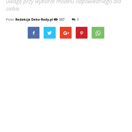
uwagę przy wyborze modelu odpowiedniego dla
siebie.
Przez
Redakcja Deko-Rady.pl
507
0