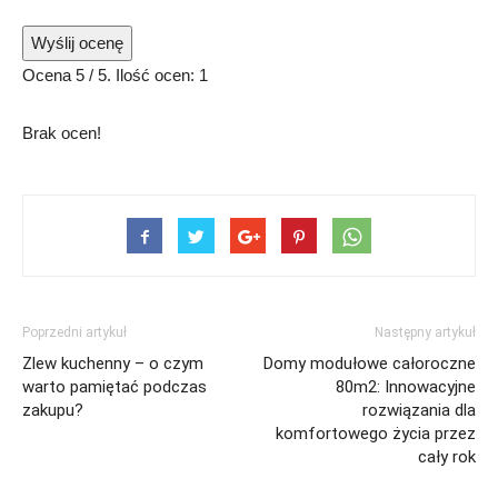
Wyślij ocenę
Ocena
5
/ 5. Ilość ocen:
1
Brak ocen!
Poprzedni artykuł
Następny artykuł
Zlew kuchenny – o czym
Domy modułowe całoroczne
warto pamiętać podczas
80m2: Innowacyjne
zakupu?
rozwiązania dla
komfortowego życia przez
cały rok