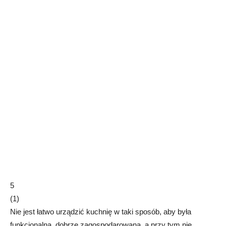
5
(
1
)
Nie jest łatwo urządzić kuchnię w taki sposób, aby była
funkcjonalna, dobrze zagospodarowana, a przy tym nie