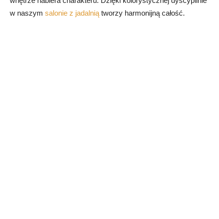
wnętrze nabiera charakteru. Dzięki kolorystycznej dyscyplinie
w naszym
salonie z jadalnią
tworzy harmonijną całość.