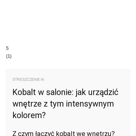
5
(
1
)
STRESZCZENIE AI
Kobalt w salonie: jak urządzić
wnętrze z tym intensywnym
kolorem?
Z czym łączyć kobalt we wnętrzu?