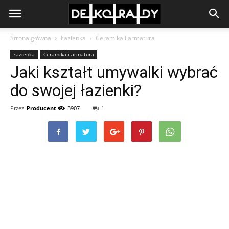
Strona główna
Łazienka
Ceramika i armatura
Łazienka
Ceramika i armatura
Jaki kształt umywalki wybrać
do swojej łazienki?
Przez
Producent
3907
1