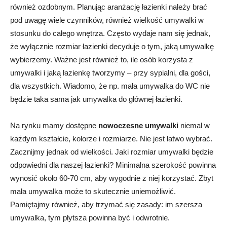
również ozdobnym. Planując aranżację łazienki należy brać
pod uwagę wiele czynników, również wielkość umywalki w
stosunku do całego wnętrza. Często wydaje nam się jednak,
że wyłącznie rozmiar łazienki decyduje o tym, jaką umywalkę
wybierzemy. Ważne jest również to, ile osób korzysta z
umywalki i jaką łazienkę tworzymy – przy sypialni, dla gości,
dla wszystkich. Wiadomo, że np. mała umywalka do WC nie
będzie taka sama jak umywalka do głównej łazienki.
Na rynku mamy dostępne
nowoczesne umywalki
niemal w
każdym kształcie, kolorze i rozmiarze. Nie jest łatwo wybrać.
Zacznijmy jednak od wielkości. Jaki rozmiar umywalki będzie
odpowiedni dla naszej łazienki? Minimalna szerokość powinna
wynosić około 60-70 cm, aby wygodnie z niej korzystać. Zbyt
mała umywalka może to skutecznie uniemożliwić.
Pamiętajmy również, aby trzymać się zasady: im szersza
umywalka, tym płytsza powinna być i odwrotnie.