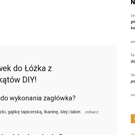
N
Le
ga
ko
an
Fe
do
wek do Łóżka z
\A
kątów DIY!
po
mo
e do wykonania zagłówka?
, gąbkę tapicerską, tkaninę, klej i taker.
zobacz
A