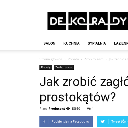
Deko-
Rady.pl
SALON
KUCHNIA
SYPIALNIA
ŁAZIEN
Strona główna
Porady
Zrób to sam
Jak zrobić 
Porady
Zrób to sam
Jak zrobić zagł
prostokątów?
Przez
Producent
18660
1
Podziel się na Facebooku
Tweet (Ćwie