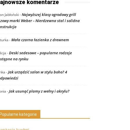
ajnowsze komentarze
Najwyższej klasy ogrodowy grill
on Jabłoński
-
zowy marki Weber – Nierdzewna stal i solidna
nstrukcja
Mała czarna łazienka z drewnem
turka
-
Deski sedesowe – popularne rodzaje
licja
-
stępne na rynku
Jak urządzić salon w stylu boho? 4
nka
-
dpowiedzi
Jak usunąć plamy z wełny i akrylu?
nia
-
Popularne kategorie
ranżacja kuchni