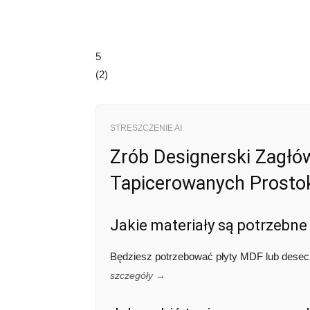
5
(
2
)
STRESZCZENIE AI
Zrób Designerski Zagłó
Tapicerowanych Prosto
Jakie materiały są potrzebn
Będziesz potrzebować płyty MDF lub deseczki
szczegóły →