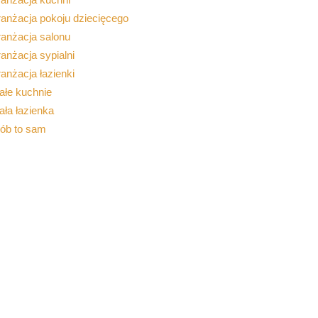
anżacja pokoju dziecięcego
ranżacja salonu
anżacja sypialni
anżacja łazienki
ałe kuchnie
ła łazienka
rób to sam