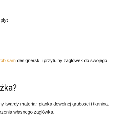
i
płyt
rób sam
designerski i przytulny zagłówek do swojego
óżka?
y twardy materiał, pianka dowolnej grubości i tkanina.
orzenia własnego zagłówka.