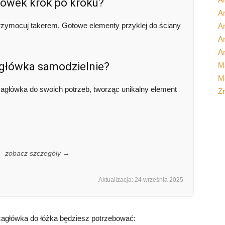
łówek krok po kroku?
Ar
 przymocuj takerem. Gotowe elementy przyklej do ściany
A
Ar
Ar
agłówka samodzielnie?
M
Ma
zagłówka do swoich potrzeb, tworząc unikalny element
Z
.
zobacz szczegóły →
Aktualizacja: 24 września 2025
zagłówka do łóżka będziesz potrzebować: