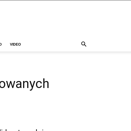
D
VIDEO
erowanych