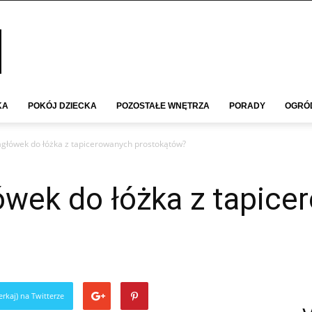
KA
POKÓJ DZIECKA
POZOSTAŁE WNĘTRZA
PORADY
OGRÓ
zagłówek do łóżka z tapicerowanych prostokątów?
ówek do łóżka z tapic
rkaj) na Twitterze