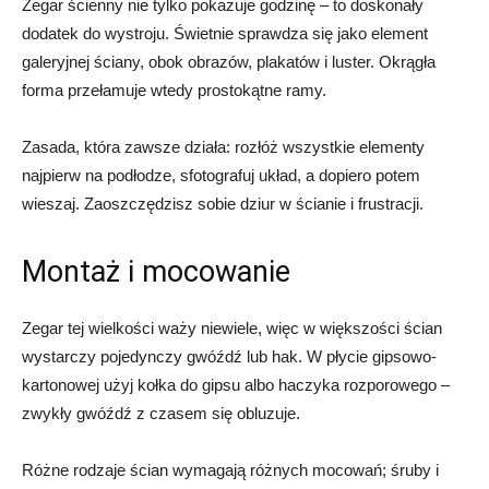
Zegar ścienny nie tylko pokazuje godzinę – to doskonały
dodatek do wystroju. Świetnie sprawdza się jako element
galeryjnej ściany, obok obrazów, plakatów i luster. Okrągła
forma przełamuje wtedy prostokątne ramy.
Zasada, która zawsze działa: rozłóż wszystkie elementy
najpierw na podłodze, sfotografuj układ, a dopiero potem
wieszaj. Zaoszczędzisz sobie dziur w ścianie i frustracji.
Montaż i mocowanie
Zegar tej wielkości waży niewiele, więc w większości ścian
wystarczy pojedynczy gwóźdź lub hak. W płycie gipsowo-
kartonowej użyj kołka do gipsu albo haczyka rozporowego –
zwykły gwóźdź z czasem się obluzuje.
Różne rodzaje ścian wymagają różnych mocowań; śruby i