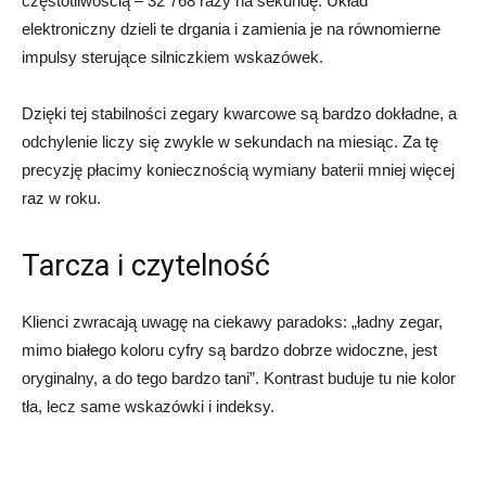
częstotliwością – 32 768 razy na sekundę. Układ
elektroniczny dzieli te drgania i zamienia je na równomierne
impulsy sterujące silniczkiem wskazówek.
Dzięki tej stabilności zegary kwarcowe są bardzo dokładne, a
odchylenie liczy się zwykle w sekundach na miesiąc. Za tę
precyzję płacimy koniecznością wymiany baterii mniej więcej
raz w roku.
Tarcza i czytelność
Klienci zwracają uwagę na ciekawy paradoks: „ładny zegar,
mimo białego koloru cyfry są bardzo dobrze widoczne, jest
oryginalny, a do tego bardzo tani”. Kontrast buduje tu nie kolor
tła, lecz same wskazówki i indeksy.