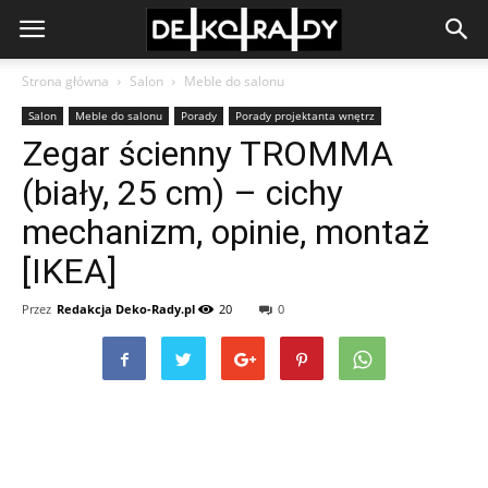
Strona główna
Salon
Meble do salonu
Salon
Meble do salonu
Porady
Porady projektanta wnętrz
Zegar ścienny TROMMA
(biały, 25 cm) – cichy
mechanizm, opinie, montaż
[IKEA]
Przez
Redakcja Deko-Rady.pl
20
0