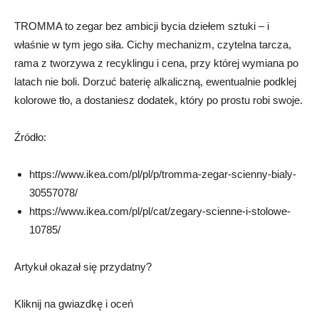
TROMMA to zegar bez ambicji bycia dziełem sztuki – i
właśnie w tym jego siła. Cichy mechanizm, czytelna tarcza,
rama z tworzywa z recyklingu i cena, przy której wymiana po
latach nie boli. Dorzuć baterię alkaliczną, ewentualnie podklej
kolorowe tło, a dostaniesz dodatek, który po prostu robi swoje.
Źródło:
https://
www.ikea.com/pl/pl/p/tromma-zegar-scienny-bialy-
30557078/
https://
www.ikea.com/pl/pl/cat/zegary-scienne-i-stolowe-
10785/
Artykuł okazał się przydatny?
Kliknij na gwiazdkę i oceń