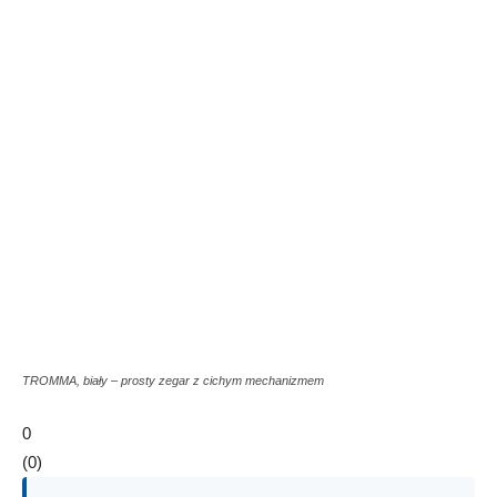
TROMMA, biały – prosty zegar z cichym mechanizmem
0
(
0
)