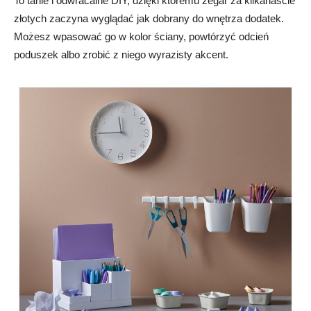
To tanie i odwracalne DIY, dzięki któremu zegar za kilkanaście
złotych zaczyna wyglądać jak dobrany do wnętrza dodatek.
Możesz wpasować go w kolor ściany, powtórzyć odcień
poduszek albo zrobić z niego wyrazisty akcent.