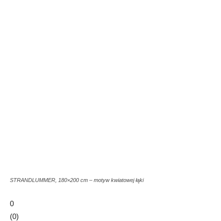
STRANDLUMMER, 180×200 cm – motyw kwiatowej łąki
0
(
0
)