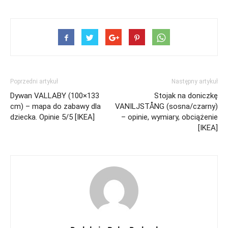
Poprzedni artykuł
Następny artykuł
Dywan VALLABY (100×133
Stojak na doniczkę
cm) – mapa do zabawy dla
VANILJSTÅNG (sosna/czarny)
dziecka. Opinie 5/5 [IKEA]
– opinie, wymiary, obciążenie
[IKEA]