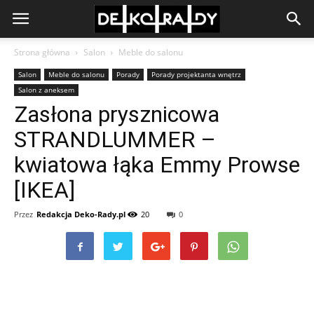
Strona główna
Salon
Meble do salonu
Salon
Meble do salonu
Porady
Porady projektanta wnętrz
Salon z aneksem
Zasłona prysznicowa
STRANDLUMMER –
kwiatowa łąka Emmy Prowse
[IKEA]
Przez
Redakcja Deko-Rady.pl
20
0