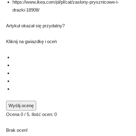
https://
www.ikea.com/pl/pl/cat/zaslony-prysznicowe-i-
drazki-18908/
Artykuł okazał się przydatny?
Kliknij na gwiazdkę i oceń
Wyślij ocenę
Ocena
0
/ 5. Ilość ocen:
0
Brak ocen!