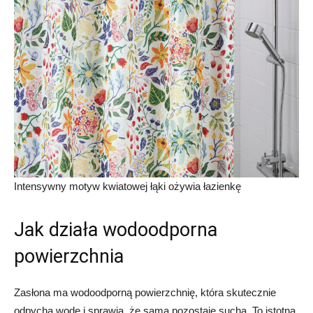
Intensywny motyw kwiatowej łąki ożywia łazienkę
Jak działa wodoodporna
powierzchnia
Zasłona ma wodoodporną powierzchnię, która skutecznie
odpycha wodę i sprawia, że sama pozostaje sucha. To istotna