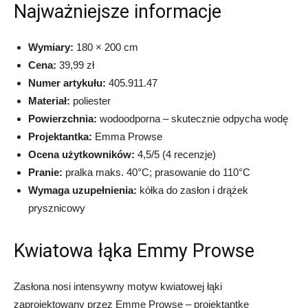
Najważniejsze informacje
Wymiary:
180 × 200 cm
Cena:
39,99 zł
Numer artykułu:
405.911.47
Materiał:
poliester
Powierzchnia:
wodoodporna – skutecznie odpycha wodę
Projektantka:
Emma Prowse
Ocena użytkowników:
4,5/5 (4 recenzje)
Pranie:
pralka maks. 40°C; prasowanie do 110°C
Wymaga uzupełnienia:
kółka do zasłon i drążek
prysznicowy
Kwiatowa łąka Emmy Prowse
Zasłona nosi intensywny motyw kwiatowej łąki
zaprojektowany przez Emmę Prowse – projektantkę