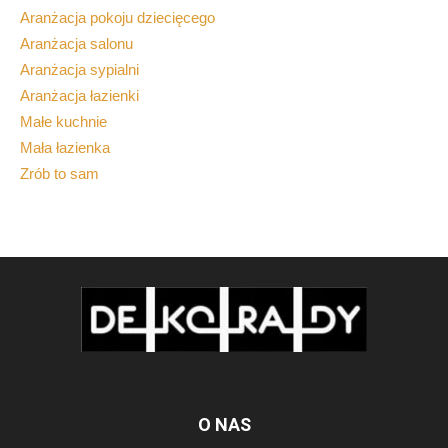
Aranżacja pokoju dziecięcego
Aranżacja salonu
Aranżacja sypialni
Aranżacja łazienki
Małe kuchnie
Mała łazienka
Zrób to sam
O NAS