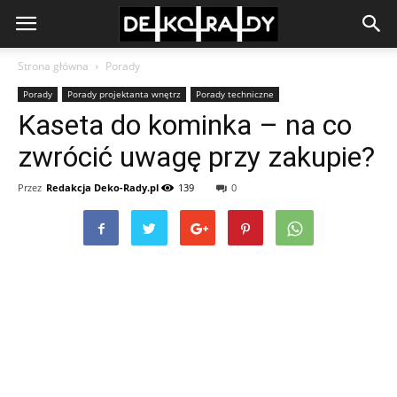
Strona główna
Porady
Porady
Porady projektanta wnętrz
Porady techniczne
Kaseta do kominka – na co
zwrócić uwagę przy zakupie?
Przez
Redakcja Deko-Rady.pl
139
0