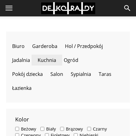
Biuro
Garderoba
Hol / Przedpokój
Jadalnia
Kuchnia
Ogród
Pokój dziecka
Salon
Sypialnia
Taras
Łazienka
Kolor
Beżowy
Biały
Brązowy
Czarny
Czerwony
Fioletowy
Niebieski