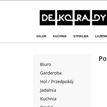
Deko-
Rady.pl
SALON
KUCHNIA
SYPIALNIA
ŁAZIEN
Po
Biuro
Garderoba
Hol / Przedpokój
Jadalnia
Kuchnia