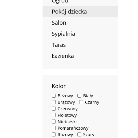
Ogród
Pokój dziecka
Salon
Sypialnia
Taras
Łazienka
Kolor
Beżowy
Biały
Brązowy
Czarny
Czerwony
Fioletowy
Niebieski
Pomarańczowy
Różowy
Szary