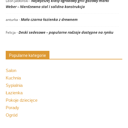
Najwyższej klasy ogrodowy grill gazowy marki
Leon Jabłoński
-
Weber – Nierdzewna stal i solidna konstrukcja
Mała czarna łazienka z drewnem
anturka
-
Deski sedesowe – popularne rodzaje dostępne na rynku
Felicja
-
Popularne kategorie
Salon
Kuchnia
Sypialnia
Łazienka
Pokoje dziecięce
Porady
Ogród