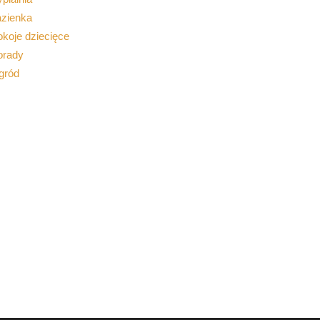
azienka
koje dziecięce
orady
gród