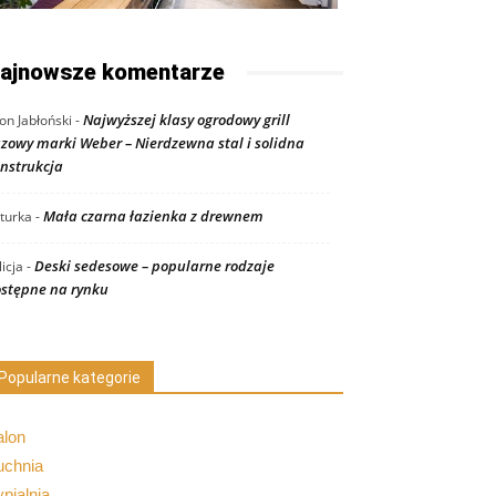
ajnowsze komentarze
Najwyższej klasy ogrodowy grill
on Jabłoński
-
zowy marki Weber – Nierdzewna stal i solidna
nstrukcja
Mała czarna łazienka z drewnem
turka
-
Deski sedesowe – popularne rodzaje
licja
-
stępne na rynku
Popularne kategorie
alon
uchnia
pialnia