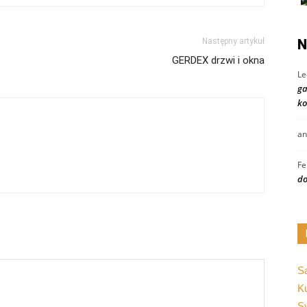
Następny artykuł
N
GERDEX drzwi i okna
Le
ga
ko
an
Fe
do
S
K
Sy