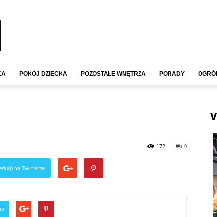
KA
POKÓJ DZIECKA
POZOSTAŁE WNĘTRZA
PORADY
OGRÓ
V
172
0
rkaj) na Twitterze
er