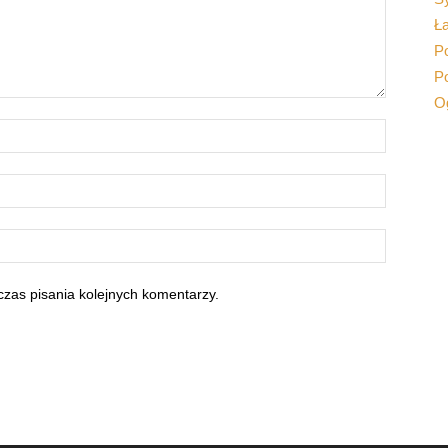
Ł
Po
P
O
zas pisania kolejnych komentarzy.