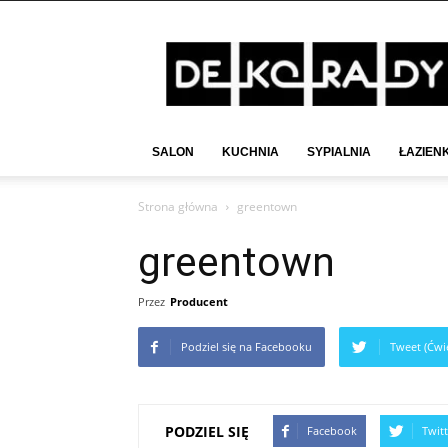
Deko-
Rady.pl
SALON
KUCHNIA
SYPIALNIA
ŁAZIEN
Strona główna
greentown
greentown
Przez
Producent
Podziel się na Facebooku
Tweet (Ćwie
PODZIEL SIĘ
Facebook
Twitt