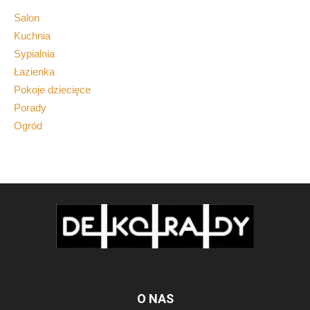
Salon
Kuchnia
Sypialnia
Łazienka
Pokoje dziecięce
Porady
Ogród
O NAS