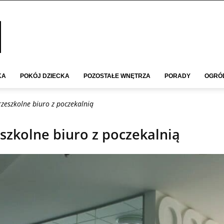
KA
POKÓJ DZIECKA
POZOSTAŁE WNĘTRZA
PORADY
OGRÓ
rzeszkolne biuro z poczekalnią
eszkolne biuro z poczekalnią