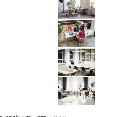
romne powierzchnie i nowoczesny sznyt.