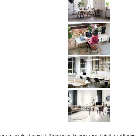
ra na wiele stanowisk. Stonowane kolory czerni i bieli, z roślinny