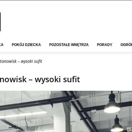
KA
POKÓJ DZIECKA
POZOSTAŁE WNĘTRZA
PORADY
OGRÓ
tanowisk – wysoki sufit
nowisk – wysoki sufit